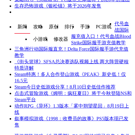
生存恐怖游戏《银松镇》将于2026年发售
代号血
新闻
攻略
原创
排行
手游
PC游戏
战国际
服充值入口！代号血战Blood
小游戏
修改器
Strike国际服手游充值教学
三角洲行动国际服直充！Delta Force国际服手游代充值
教学
《街头篮球》SFSA总决赛选队视频上线 两大阵营硬核
特质详解
Steam特惠！多人合作登山游戏《PEAK》新史低！仅
16.5元
Steam今日史低游戏分享！8月10日史低佳作推荐
点击式冒险游戏《姆明：疯狂夏日》将于今秋登陆NS和
Steam平台
动作RPG《异环》1.3版本「雾中朔望星回」8月19日上
线
叙事模拟游戏《1998：收费员的故事》PS5版本现已发
售