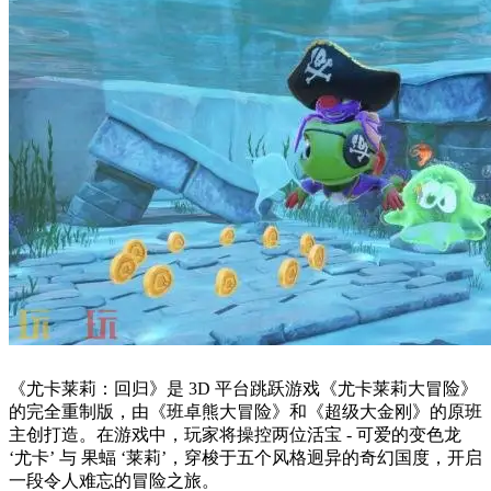
《尤卡莱莉：回归》是 3D 平台跳跃游戏《尤卡莱莉大冒险》
的完全重制版，由《班卓熊大冒险》和《超级大金刚》的原班
主创打造。在游戏中，玩家将操控两位活宝 - 可爱的变色龙
‘尤卡’ 与 果蝠 ‘莱莉’，穿梭于五个风格迥异的奇幻国度，开启
一段令人难忘的冒险之旅。