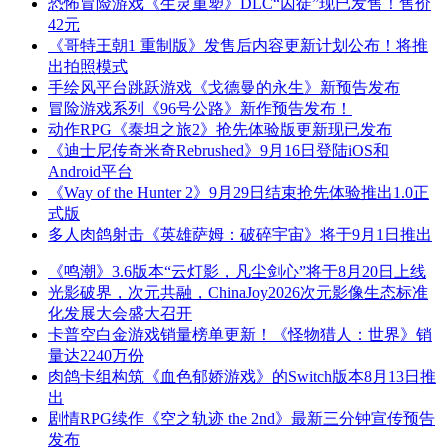
恐怖冒险游戏《生灵重塑》DLC“囚徒”现已发售！售价
42元
《哥特王朝1 重制版》发售后内容更新计划公布！将推
出拍照模式
手绘风平台跳跃游戏《戈德曼的永生》新预告发布
冒险游戏系列《96号公路》新作预告发布！
动作RPG《泰坦之旅2》抢先体验版更新现已发布
《迪士尼传奇米奇Rebrushed》9月16日登陆iOS和
Android平台
《Way of the Hunter 2》9月29日结束抢先体验推出1.0正
式版
多人肉鸽射击《英雄萨姆：破碎宇宙》将于9月1日推出
《鸣潮》3.6版本“云灯影，凡尘剑心”将于8月20日上线
光影破界，次元共融，ChinaJoy2026次元影像生态标准
化发展大会盛大召开
卡普空白金游戏销量榜单更新！《怪物猎人：世界》销
量达2240万份
肉鸽卡组构筑《血色郁娇游戏》的Switch版本8月13日推
出
剧情RPG续作《空之轨迹 the 2nd》最新三分钟宣传预告
发布