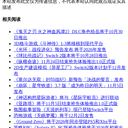
本站发布此文仅为传递信息，不代表本站认同此观点或证实其
描述
相关阅读
《鬼灭之刃 火之神血风谭2》DLC角色狯岳将于10月30
日推出
3D格斗游戏《斗神传》1-3将移植到现代平台
《光环：战役进化》预告发布 将于2026年发售
《球比伦战记》Switch 2版本将于10月28日推出
《纵横命途》11月24日结束抢先体验推出1.0正式版
2D生产建设模拟《异星工厂》Switch2版本计划于12月发
布
《塞尔达无双：封印战纪》新预告「决战的誓言」发布
《崩坏：星穹铁道》3.7 版「成为昨日的明天」11月5日
发布
《神话构想星际游者》将与《星际宇航员》进行联动
《亚路塔》将于11月5日结束抢先体验推出1.0正式版
氛围叙事冒险《天涯的列车》现已登陆Switch平台
恐怖游戏《无眠梦魇》将于12月2日发售
《Ground Zero》将于2026年同步登陆PS5和Xbx平台
策略RPG《Solasta II》PC版抢先体验将于2026年初推出