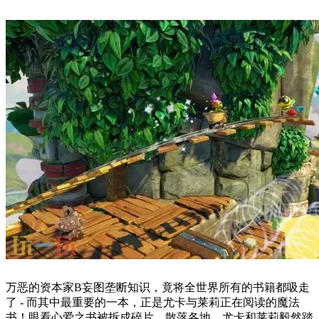
万恶的资本家B妄图垄断知识，竟将全世界所有的书籍都吸走
了 - 而其中最重要的一本，正是尤卡与莱莉正在阅读的魔法
书！眼看心爱之书被拆成碎片、散落各地，尤卡和莱莉毅然踏