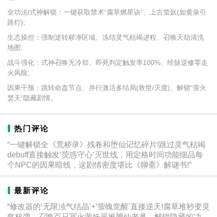
全功法/式神解锁：一键获取禁术“腐草燃星诀”、上古萤妖(如黄泉引
路灯);
生态操控：强制逆转秽净区域、冻结灵气枯竭进程、召唤天劫清洗
地图;
战斗强化：式神召唤无冷却、即死判定触发率100%、经脉逆修零走
火风险;
因果干预：跳转命盘节点、并行激活多结局(救世/灭度)、解锁“萤火
焚天”隐藏剧情。
热门评论
“一键解锁全《荒秽录》残卷和堕仙记忆碎片!跳过灵气枯竭
debuff直接触发‘荧惑守心’灭世线，用定格时间功能细品每
个NPC的因果暗线，这剧情密度堪比《聊斋》解谜书!”
最新评论
“修改器的‘无限浊气结晶’+‘萤魄觉醒’直接逆天!腐草堆秒变灵
气核弹，召唤百只冥火萤妖平推堕仙老巢，解锁隐藏的‘九