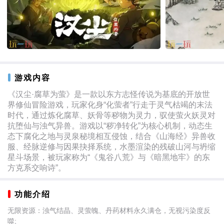
游戏内容
《汉尘·腐草为萤》是一款以东方志怪传说为基底的开放世
界修仙冒险游戏，玩家化身“化萤者”行走于灵气枯竭的末法
时代，通过炼化腐草、妖骨等秽物为灵力，驭使萤火妖灵对
抗堕仙与浊气异兽。游戏以“秽净转化”为核心机制，动态生
态下腐化之地与灵泉秘境相互侵蚀，结合《山海经》异兽收
服、经脉逆修与因果抉择系统，水墨渲染的残破山河与坍缩
星斗场景，被玩家称为“《鬼谷八荒》与《暗黑地牢》的东
方克系交响诗”。
功能介绍
无限资源：浊气结晶、灵萤魄、丹药材料永久满仓，无视污染度反
噬;