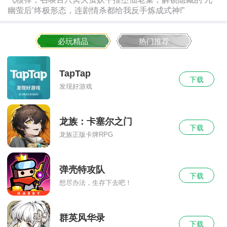
幽萤后’终极形态，连剧情杀都给我反手炼成式神!”
必玩精品
热门推荐
TapTap
下载
发现好游戏
龙族：卡塞尔之门
下载
龙族正版卡牌RPG
弹壳特攻队
下载
想尽办法，生存下去吧！
群英风华录
下载