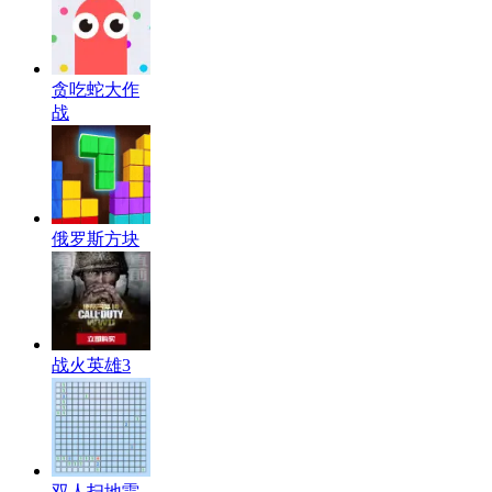
贪吃蛇大作
战
俄罗斯方块
战火英雄3
双人扫地雷