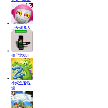
可爱炸弹人
僵尸危机4
小鳄鱼爱洗
澡