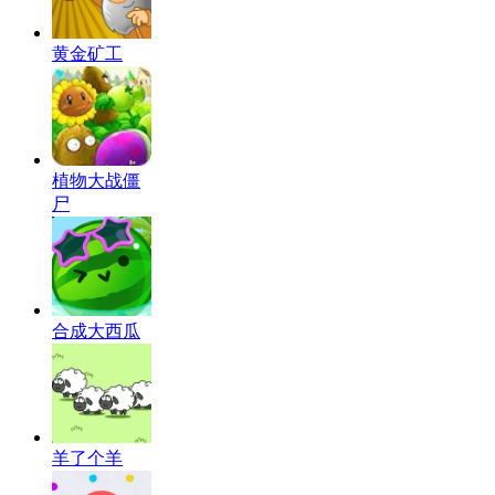
黄金矿工
植物大战僵
尸
合成大西瓜
羊了个羊