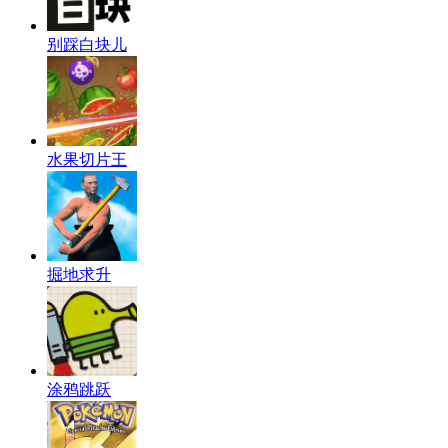
别踩白块儿
水果切片王
掘地求升
涂鸦跳跃