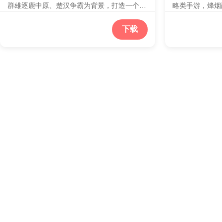
群雄逐鹿中原、楚汉争霸为背景，打造一个热
略类手游，烽烟
血、激情、火爆的3D国战，为玩家展现秦末
生！邀您执剑入
波澜壮阔的争霸之战、再现楚汉雄风！生当作
甲轰鸣的长坂坡
下载
人杰，死亦为鬼雄。至今思项羽，不肯过江
奇！实时国战将
东。——项羽传，邀你来战，项羽的命运等你
一屏幕上激烈厮
改写！
阳、许昌、成都
的勋章。更有经
暗藏玄机。通过
维度的养成方式
在乱世之中，是
逐鹿中原？踏入
写属于你的三国