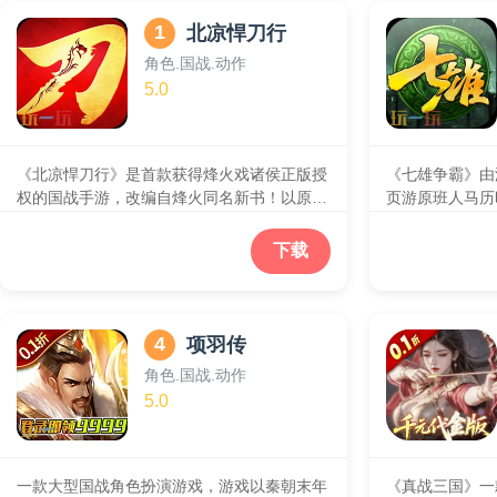
1
北凉悍刀行
角色.国战.动作
5.0
《北凉悍刀行》是首款获得烽火戏诸侯正版授
《七雄争霸》由
权的国战手游，改编自烽火同名新书！以原著
页游原班人马历
小说《北凉悍刀行》的剧情和世界观为蓝本，
作的经典IP。
选择了国战手游这最适合表现家国冲突的游戏
战争策略H5游
下载
类型。同时，游戏结合小说经典内容，让玩家
游、手游精髓的
可以真正体验铁骑冲锋的爽感，并独创胭脂榜
设、名 城争夺
等多种新颖玩法，立志为玩家带来一场铁蹄铮
造、一键补兵、
铮、英雄美人辈出的恢弘国战盛宴。集角色换
助玩家在游戏中
4
项羽传
装、即时战斗、野外地图、江湖历练、国战等
角色.国战.动作
为一体。
5.0
一款大型国战角色扮演游戏，游戏以秦朝末年
《真战三国》一