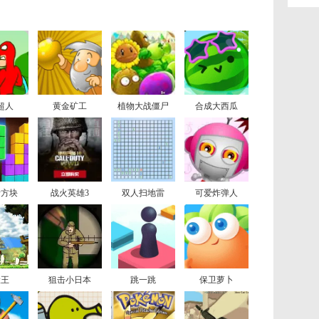
超人
黄金矿工
植物大战僵尸
合成大西瓜
斯方块
战火英雄3
双人扫地雷
可爱炸弹人
险王
狙击小日本
跳一跳
保卫萝卜