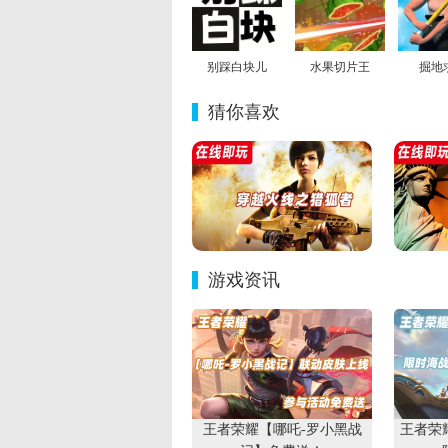
别踩白块儿
水果切片王
掘地
猜你喜欢
游戏资讯
王者荣耀【哪吒-罗小黑战
王者荣