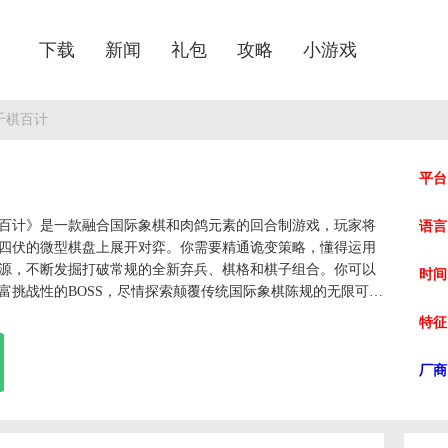
下载
新闻
礼包
攻略
小游戏
千棋百计
平台
百计》是一款融合国际象棋和肉鸽元素的回合制游戏，玩家将
语言
四伏的微型棋盘上展开对弈。你需要精通诡变策略，懂得运用
源，不断发掘打破常规的全新弃兵、棋格和棋子组合。你可以
时间
富挑战性的BOSS，尽情探索颠覆传统国际象棋陈规的无限可
特征
厂商