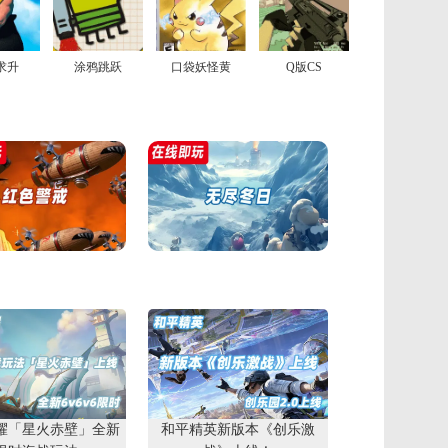
求升
涂鸦跳跃
口袋妖怪黄
Q版CS
耀「星火赤壁」全新
和平精英新版本《创乐激