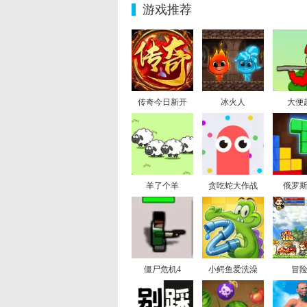
游戏推荐
传奇今日新开
冰火人
大便
羊了个羊
贪吃蛇大作战
俄罗
僵尸危机4
小鳄鱼爱洗澡
冒