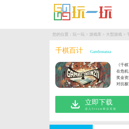
您的位置：
玩一玩
>
游戏库
>
大型游戏
> 
千棋百计
Gambonanza
《千棋
在危机
奖金资
对抗极
能！
立即下载
进入Steam商店页面