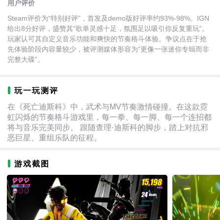
用户评价
Steam评价为“特别好评”，首发及demo版好评率约93%-98%。IGN
给出8分好评，盛赞其“歌单灵感十足，氛围足以吸引你反复重玩”。
玩家认可其自定义音乐功能和爽快的节奏格斗体验。争议点在于抢
先体验阶段内容量较少，被评测媒体形容为“更像一张迷你专辑而非
完整大碟”。
玩一玩测评
在《死亡迪斯科》中，武术与MV节奏激情碰撞。在这款霓
虹闪烁的节奏格斗游戏里，每一拳、每一脚、每一个连招都
将与音乐完美同步。 跟随查理·迪斯科的脚步，踏上对抗邪
恶巨星、重组乐队的征程。
游戏截图