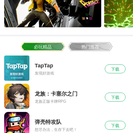
必玩精品
热门推荐
TapTap
下载
发现好游戏
龙族：卡塞尔之门
下载
龙族正版卡牌RPG
弹壳特攻队
下载
想尽办法，生存下去吧！