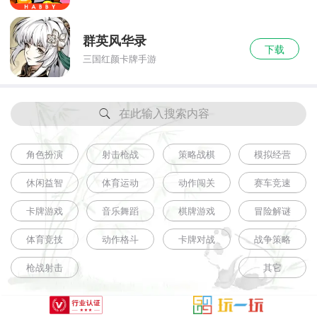
群英风华录
下载
三国红颜卡牌手游
在此输入搜索内容
角色扮演
射击枪战
策略战棋
模拟经营
休闲益智
体育运动
动作闯关
赛车竞速
卡牌游戏
音乐舞蹈
棋牌游戏
冒险解谜
体育竞技
动作格斗
卡牌对战
战争策略
枪战射击
其它