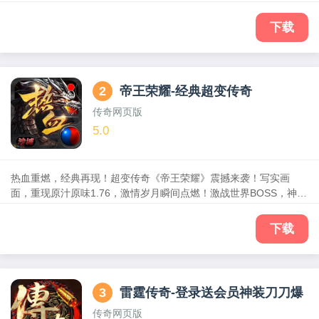
有；节奏快，剧情不拖沓，丰富的PVE和PVP玩法，全自由化的
PK，激烈刺激的对抗，更加真实的打斗效果，秉承经典的同时，融
下载
入创新的特色玩法，与你一起回味精彩传奇世界，杀出一个新传
奇！
2
帝王荣耀-经典超变传奇
传奇网页版
5.0
热血重燃，经典再现！超变传奇《帝王荣耀》震撼来袭！写实画
面，重现原汁原味1.76，激情岁月瞬间点燃！激战世界BOSS，神装
全屏掉落，装备无绑定，装备全靠打，自由交易无尽财富等你创
造！万人攻城战，烽烟四起，沙场杀敌！ 斩龙遮天，只为PK而生！
下载
玛法大陆风云在线，你还在等什么！游戏中还有海量玩法、刀刀暴
击、烈焰PK、比奇夜战、沙城争霸，再续王者经典！各种炫酷套
装、装备全靠爆、元宝免费送！随时随地，逐鹿玛法大陆，问鼎荣
耀之巅。兄弟，就等你了！
3
雷霆传奇-登录送会员神装刀刀爆
传奇网页版