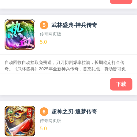
沙城，尽在《天芒之神》!
5
武林盛典-神兵传奇
传奇网页版
5.0
自动回收自动拾取免费送，刀刀切割爆率拉满，长期稳定打金传
奇。《武林盛典》2025年全新神兵传奇，首充礼包、赞助皆可免费
领！完美复刻经典端游玩法，战神觉醒，刀刀烈火，决战沙城，激
战魔神，炫酷时装，华丽羽翼，装备全靠打，自由交易，全屏吸
下载
怪，程度还原经典传奇的同时，更有全新地图，随时随地征战玛法
世界，成就沙城霸主，有兄弟有激情！
6
超神之刃-追梦传奇
传奇网页版
5.0