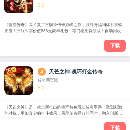
5.0
《雷霆传奇》高阶复古三职业传奇巅峰之作，以终身福利体系重磅
来袭！开服即享价值888元豪华礼包，零门槛免费领取！自动回收、
自动拾取功能一键激活，彻底解放双手，更有满级VIP特权直通车，
登顶传奇之巅！经典再现，原汁原味复刻练级打怪、热血PK竞技之
下载
魂，更匠心独运，融入革新核心玩法。召唤专属红颜，共赴美人养
成绮梦，满级攻速搭配绝版神技，战力无双！
4
天芒之神-魂环打金传奇
传奇网页版
5.0
《天芒之神》是一款全新推出的魂环特色玩法传奇手游，激烈刺激
的对抗，更加真实的打斗效果，秉承传奇经典的同时，融入创新的
魂环系统，将为大家带来精彩的战斗和华丽的视觉盛宴。丰富的PK
玩法，野外PK爆神装、装备道具交易全自由，寻昔日兄弟，战热血
下载