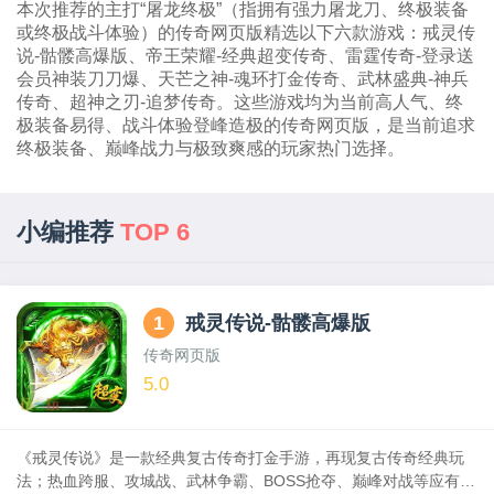
本次推荐的主打“屠龙终极”（指拥有强力屠龙刀、终极装备
或终极战斗体验）的传奇网页版精选以下六款游戏：戒灵传
说-骷髅高爆版、帝王荣耀-经典超变传奇、雷霆传奇-登录送
会员神装刀刀爆、天芒之神-魂环打金传奇、武林盛典-神兵
传奇、超神之刃-追梦传奇。这些游戏均为当前高人气、终
极装备易得、战斗体验登峰造极的传奇网页版，是当前追求
终极装备、巅峰战力与极致爽感的玩家热门选择。
小编推荐
TOP 6
1
戒灵传说-骷髅高爆版
传奇网页版
5.0
《戒灵传说》是一款经典复古传奇打金手游，再现复古传奇经典玩
法；热血跨服、攻城战、武林争霸、BOSS抢夺、巅峰对战等应有尽