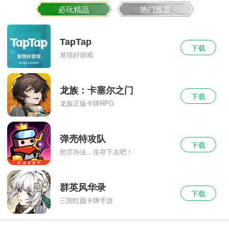
必玩精品
热门推荐
TapTap
下载
发现好游戏
龙族：卡塞尔之门
下载
龙族正版卡牌RPG
弹壳特攻队
下载
想尽办法，生存下去吧！
群英风华录
下载
三国红颜卡牌手游