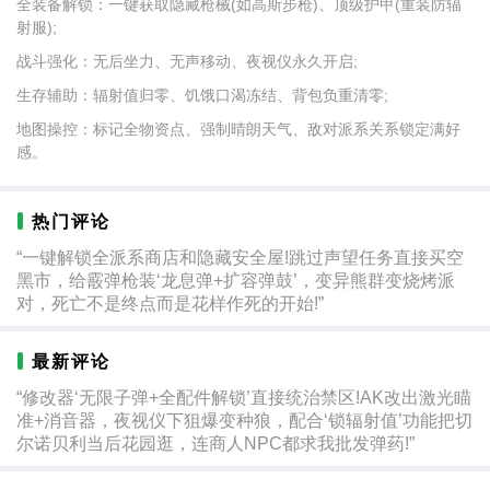
全装备解锁：一键获取隐藏枪械(如高斯步枪)、顶级护甲(重装防辐
射服);
战斗强化：无后坐力、无声移动、夜视仪永久开启;
生存辅助：辐射值归零、饥饿口渴冻结、背包负重清零;
地图操控：标记全物资点、强制晴朗天气、敌对派系关系锁定满好
感。
热门评论
“一键解锁全派系商店和隐藏安全屋!跳过声望任务直接买空
黑市，给霰弹枪装‘龙息弹+扩容弹鼓’，变异熊群变烧烤派
对，死亡不是终点而是花样作死的开始!”
最新评论
“修改器‘无限子弹+全配件解锁’直接统治禁区!AK改出激光瞄
准+消音器，夜视仪下狙爆变种狼，配合‘锁辐射值’功能把切
尔诺贝利当后花园逛，连商人NPC都求我批发弹药!”