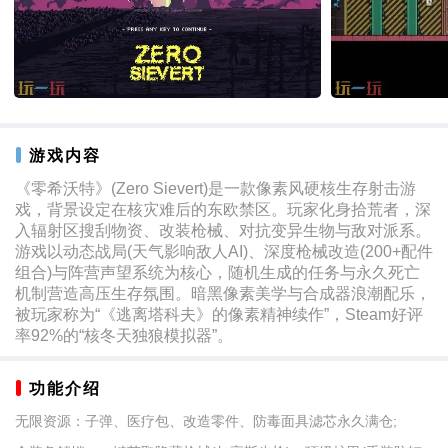
游戏内容
《零希沃特》(Zero Sievert)是一款像素风硬核生存射击游
戏，背景设定在核灾难后的东欧禁区。玩家化身拾荒者，深
入辐射区搜刮物资、改装枪械、对抗变异生物与敌对派系。
游戏以动态战局(天气影响敌人AI)、深度枪械改造(200+配件
组合)与阵营声望系统为核心，随机生成的任务与永久死亡
机制营造高压生存氛围。暗黑像素美学与合成器浪潮配乐，
被玩家称为“《逃离塔科夫》的像素精神续作”，Steam好评
率92%的“核冬天独狼模拟器”。
功能介绍
无限资源：子弹、医疗包、改造零件、防毒面具滤芯永久满仓;