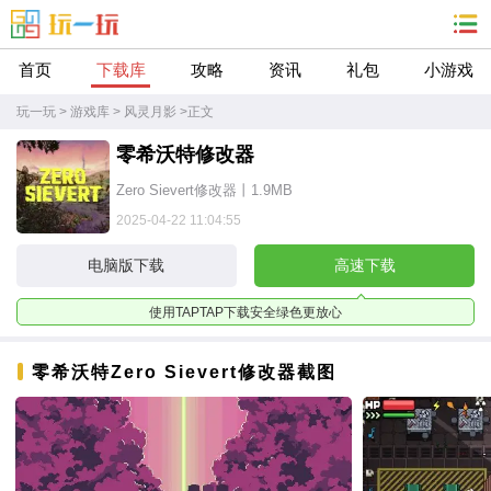
首页
下载库
攻略
资讯
礼包
小游戏
玩一玩
>
游戏库
>
风灵月影
>
正文
零希沃特修改器
Zero Sievert修改器丨1.9MB
2025-04-22 11:04:55
电脑版下载
高速下载
使用TAPTAP下载安全绿色更放心
零希沃特Zero Sievert修改器截图