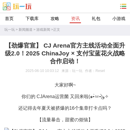
首页
下载库
攻略
资讯
礼包
小游戏
玩一玩
>
新闻频道
>
游戏新闻
>
正文
【劲爆官宣】 CJ Arena官方主线活动全面升
级2.0！2025 ChinaJoy × 支付宝蓝花火战略
合作启动！
2025-06-10 10:03:12 来源：玩一玩 作者：Reset
大家好啊~
你们的 CJArena运营菌 又回来啦(๑•̀ㅂ•́)و✧
还记得去年夏天被挤爆的16个集章打卡点吗？
【流量暴击，甜蜜の烦恼】