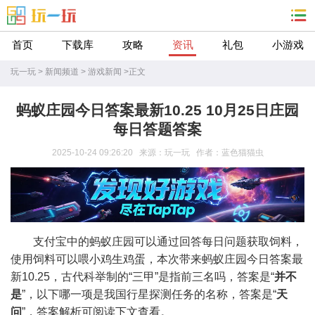
首页
下载库
攻略
资讯
礼包
小游戏
玩一玩
>
新闻频道
>
游戏新闻
>
正文
蚂蚁庄园今日答案最新10.25 10月25日庄园
每日答题答案
2025-10-24 09:26:20 来源：玩一玩 作者：蓝色猫猫虫
支付宝中的蚂蚁庄园可以通过回答每日问题获取饲料，
使用饲料可以喂小鸡生鸡蛋，本次带来蚂蚁庄园今日答案最
新10.25，古代科举制的“三甲”是指前三名吗，答案是“
并不
是
”，以下哪一项是我国行星探测任务的名称，答案是“
天
问
”，答案解析可阅读下文查看。