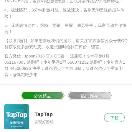
1V5 BOSS战，紧张刺激拒绝无脑，团队并肩作战的快感棒棒哒！
4、极速匹配，3分钟刺激对战，速战速决，告别无聊乏味的战斗体
验！
5、花式表情动作，求饶、卖萌、炫耀、嘚瑟等等，玩家互动方便快
捷！
【联系我们】 如果您喜欢我们的游戏，请关注官方微信公众号或QQ
群获取更多游戏动态。欢迎您随时给我们评价、留言。
官方微信：tpbsn2018 官方QQ群： 逃跑吧！少年手游1群
851167803 逃跑吧！少年手游2群 650071232 逃跑吧！少年官方1
群 445050696 快手：逃跑吧少年官方 B站：@逃跑吧少年手游 抖
音：@逃跑吧少年
必玩精品
热门推荐
TapTap
下载
发现好游戏