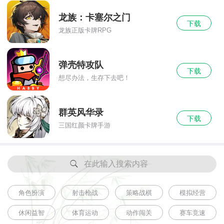
龙族：卡塞尔之门
下载
龙族正版卡牌RPG
弹壳特攻队
下载
想尽办法，生存下去吧！
群英风华录
下载
三国红颜卡牌手游
在此输入搜索内容
角色扮演
射击枪战
策略战棋
模拟经营
休闲益智
体育运动
动作闯关
赛车竞速