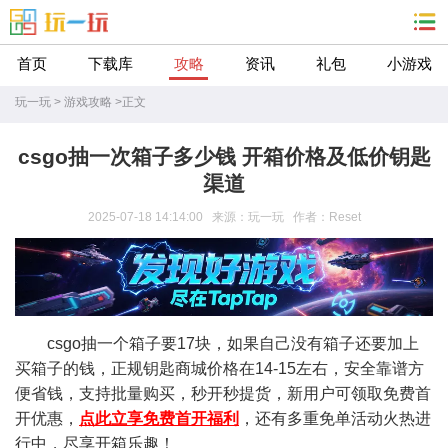
首页
下载库
攻略
资讯
礼包
小游戏
玩一玩
>
游戏攻略
>
正文
csgo抽一次箱子多少钱 开箱价格及低价钥匙
渠道
2025-07-18 14:14:00 来源：玩一玩 作者：Reset
csgo抽一个箱子要17块，如果自己没有箱子还要加上
买箱子的钱，正规钥匙商城价格在14-15左右，安全靠谱方
便省钱，支持批量购买，秒开秒提货，新用户可领取免费首
开优惠，
点此立享免费首开福利
，还有多重免单活动火热进
行中，尽享开箱乐趣！