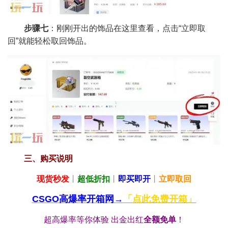
步骤七
：刚刚开出的饰品在这里查看，点击“立即取
回”就能轻松取回饰品。
三、购买说明
现货秒发
丨
超低折扣
丨
即买即开
丨
立即取回
CSGO高爆率开箱网→
「点此免费开箱」
超高爆率等你体验 出金出红
全额免单
！