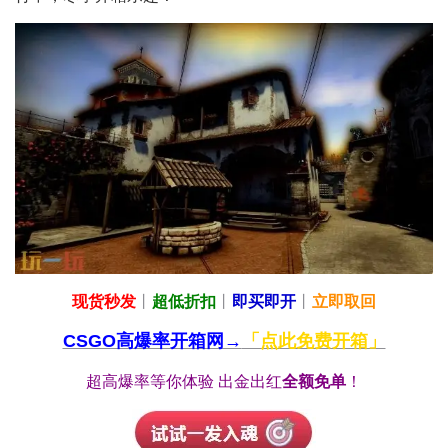
现货秒发
丨
超低折扣
丨
即买即开
丨
立即取回
CSGO高爆率开箱网→
「点此免费开箱」
超高爆率等你体验 出金出红
全额免单
！