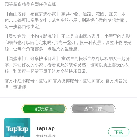
园等超多精美户型任你选择！
【自由装修，布置梦想小家】 家具小物、道路、花圃、庭院、水
体……都可以亲手安排；从空空的小屋，到装满心意的梦想之家，
每一步都由你决定。
【灵动造景，小物光影流转】 不止是自由摆放家具，小屋里的光影
和细节也可以随心定制哟~点亮一盏灯，换一种夜景，调整小物与光
源，让每个角落都多一点温柔的生活感。
【闺蜜串门，分享快乐日常】 童话里的快乐当然可以和朋友一起分
享。拜访好友的小家，看看彼此的装修灵感；也可以换上喜欢的衣
服，和闺蜜一起留下属于绮梦乡的快乐日常。
官方小红书账号：童话师 官方微博账号：童话师官方 官方抖音账
号：童话师
必玩精品
热门推荐
TapTap
下载
发现好游戏