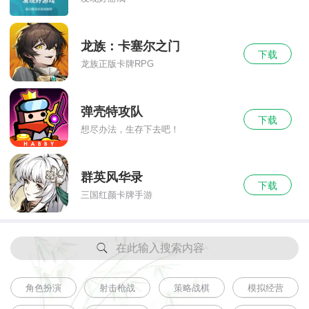
龙族：卡塞尔之门
下载
龙族正版卡牌RPG
弹壳特攻队
下载
想尽办法，生存下去吧！
群英风华录
下载
三国红颜卡牌手游
在此输入搜索内容
角色扮演
射击枪战
策略战棋
模拟经营