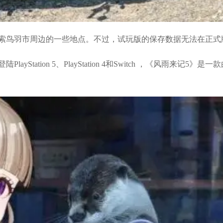
索鸟羽市周边的一些地点。不过，试玩版的保存数据无法在正式
Station 5、PlayStation 4和Switch ，《风雨来记5》是一款由N