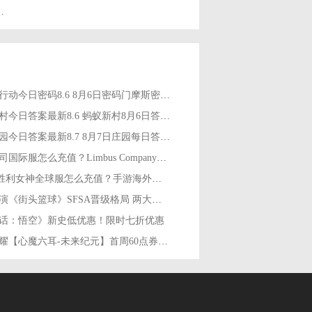
幸存者》现已正式发售
三角洲行动今日密码8.6 8月6日密码门摩斯密码分享
蚂蚁新村今日答案最新8.6 蚂蚁新村8月6日答题正确答案
蚂蚁庄园今日答案最新8.7 8月7日庄园每日答题答案
边狱公司国际服怎么充值？Limbus Company海外服充值指南
Nikke 胜利女神全球服怎么充值？手游海外国际服充值指南
深度推演《街头篮球》SFSA晋级格局 两大阵营冲榜热门全盘点
话：悟空》新史低优惠！限时七折优惠
王者荣耀【心魔六耳-未来纪元】首周60点券限时秒杀！