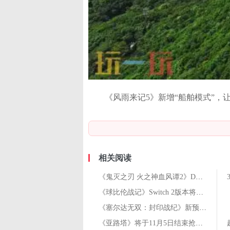
《风雨来记5》新增“船舶模式”
相关阅读
《鬼灭之刃 火之神血风谭2》DLC角色狯岳将于10月30日推出
《球比伦战记》Switch 2版本将于10月28日推出
《塞尔达无双：封印战纪》新预告「决战的誓言」发布
《亚路塔》将于11月5日结束抢先体验推出1.0正式版