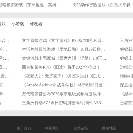
战略模拟游戏《莱萨里亚：英雄之歌》现已正式发售
肉鸽动作冒险游戏《百慕大
游戏
小游戏
修改器
暗黑武侠动作冒险《影之刃零》8月12日开启预购
文字冒险游戏《文字游戏》PS5版本8月20日推出
肉鸽弹幕射击《我不是魔王》现已发售！首发九折优惠
生活片段冒险游戏《团地日和》10月29日推出！首发享九折优惠
《寂静岭 Townfall》配置要求公开！最低需16GB内存
类银河战士恶魔城《陨世之泪：涅槃》1.0正式版9月16日推出
恋爱视觉小说《丧女美术部》将于2027年登陆Steam
回合制策略RPG《旧途》将于2027年推出！
Steam喜加一：肉鸽动作RPG《夜勤人》免费领取
《夜勤人2：无尽宝库》9月2日推出1.0正式版！
《火焰纹章：万缕千丝》主角信息公布！可自定义设置外观
《Arcade Archives2 战斗学校》将于8月6日登陆主机平台
《火焰纹章：万缕千丝》职业系统介绍！新兵种战象兵公布
万代南梦宫公布2026东京电玩展参展游戏阵容！
《黑神
出
三角洲行动AZ3今日密码房密码8月6日 AZ3彩蛋房密码8.6
关于我们
|
联系我们
|
友情链接
|
网站地图