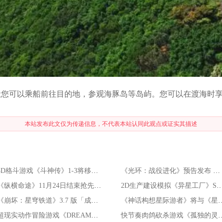
，让您可以乘船前往目的地，参观海豚岛等岛屿。您可以在渡海时
本站发布此文仅为传递信息，不代表本站认同此观点或证实其描述
3D格斗游戏《斗神传》1-3将移植到现代平台
《光环：战役进化》预告发布 将于2026年发售
《纵横命途》11月24日结束抢先体验推出1.0正式版
2D生产建设模拟《异星工厂》Switch2版本计
《崩坏：星穹铁道》3.7 版「成为昨日的明天」11月5日发布
《神话构想星际游者》将与《
超现实动作冒险游戏《DREAMOUT》现已正式发售
快节奏肉鸽砍杀游戏《孤独