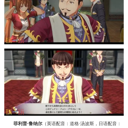
菲利普·鲁纳尔
（英语配音：道格·汤波斯，日语配音：