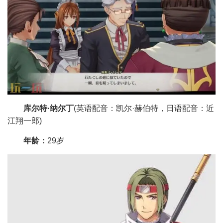
库尔特·纳尔丁
(英语配音：凯尔·赫伯特，日语配音：近
江翔一郎)
年龄：
29岁