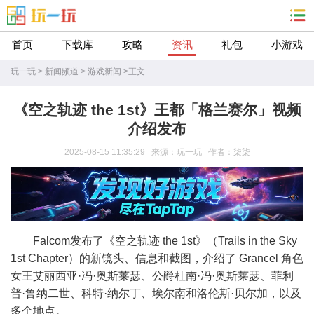
首页
下载库
攻略
资讯
礼包
小游戏
玩一玩
>
新闻频道
>
游戏新闻
>
正文
《空之轨迹 the 1st》王都「格兰赛尔」视频
介绍发布
2025-08-15 11:35:29 来源：玩一玩 作者：柒柒
Falcom发布了《空之轨迹 the 1st》（Trails in the Sky
1st Chapter）的新镜头、信息和截图，介绍了 Grancel 角色
女王艾丽西亚·冯·奥斯莱瑟、公爵杜南·冯·奥斯莱瑟、菲利
普·鲁纳二世、科特·纳尔丁、埃尔南和洛伦斯·贝尔加，以及
多个地点。