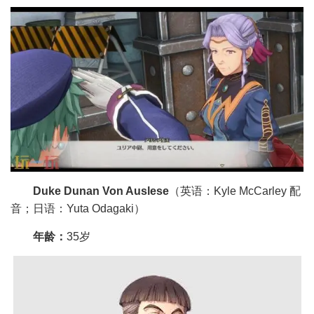
Duke Dunan Von Auslese
（英语：Kyle McCarley 配
音；日语：Yuta Odagaki）
年龄：
35岁