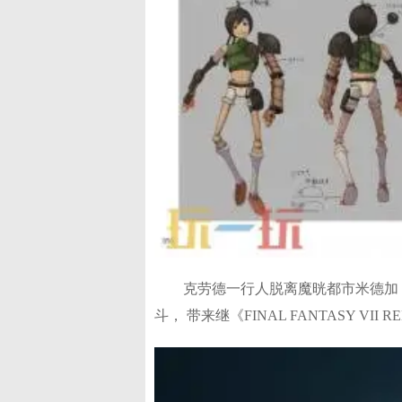
克劳德一行人脱离魔晄都市米德加
斗， 带来继《FINAL FANTASY V