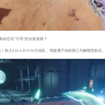
条由芯石“引导”的全新道路？
续！加入S.H.A.D.O.W.行动队，驾驶属于你的第三代解限型机