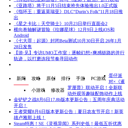
《亚路塔》将于11月5日结束抢先体验推出1.0正式版
《指环王：重返莫瑞亚》DLC“Durin’s Folk”11月18日推
出
《星之卡比：天空骑士》10月23日举行直面会2
横向卷轴解谜冒险《拉娜星球》12月9日上线iOS和
Android
《七大罪：起源》封闭Beta测试10月30日开启 26年1月
28日发售
【游·见】专访UMO工作室：逐帧幻想×爽感链路的并行
轨迹，以打磨连段节奏寻回动作
蛋仔派
新闻
攻略
原创
排行
手游
PC游戏
对×《暹
罗厘普》联动开启！全新联
小游戏
修改器
动外观等趣味配饰动作上线
金铲铲之战8月6日17.8b版本更新公告：五周年庆典活动
开启！
王者荣耀8月6日版本更新公告：夏日农友节开启！新英
雄卢雅那上线！
Steam特惠！SE《灵视异闻》系列史低！最低五折优惠