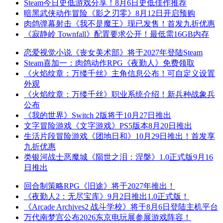
Steam今日史低游戏分享！8月6日史低佳作推荐
暗黑武侠动作冒险《影之刃零》8月12日开启预购
肉鸽弹幕射击《我不是魔王》现已发售！首发九折优惠
《寂静岭 Townfall》配置要求公开！最低需16GB内存
恋爱视觉小说《丧女美术部》将于2027年登陆Steam
Steam喜加一：肉鸽动作RPG《夜勤人》免费领取
《火焰纹章：万缕千丝》主角信息公布！可自定义设置
外观
《火焰纹章：万缕千丝》职业系统介绍！新兵种战象兵
公布
《我的世界》Switch 2版将于10月27日推出
文字冒险游戏《文字游戏》PS5版本8月20日推出
生活片段冒险游戏《团地日和》10月29日推出！首发享
九折优惠
类银河战士恶魔城《陨世之泪：涅槃》1.0正式版9月16
日推出
回合制策略RPG《旧途》将于2027年推出！
《夜勤人2：无尽宝库》9月2日推出1.0正式版！
《Arcade Archives2 战斗学校》将于8月6日登陆主机平台
万代南梦宫公布2026东京电玩展参展游戏阵容！