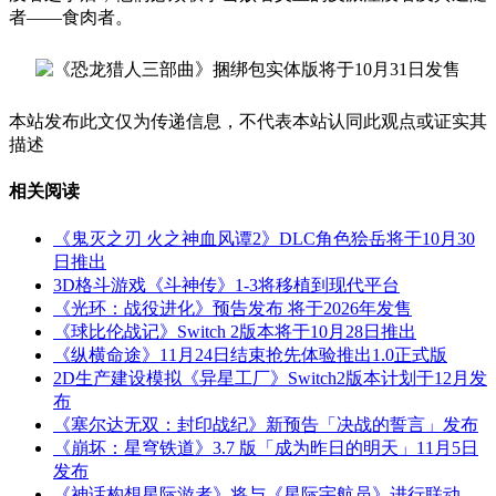
者——食肉者。
本站发布此文仅为传递信息，不代表本站认同此观点或证实其
描述
相关阅读
《鬼灭之刃 火之神血风谭2》DLC角色狯岳将于10月30
日推出
3D格斗游戏《斗神传》1-3将移植到现代平台
《光环：战役进化》预告发布 将于2026年发售
《球比伦战记》Switch 2版本将于10月28日推出
《纵横命途》11月24日结束抢先体验推出1.0正式版
2D生产建设模拟《异星工厂》Switch2版本计划于12月发
布
《塞尔达无双：封印战纪》新预告「决战的誓言」发布
《崩坏：星穹铁道》3.7 版「成为昨日的明天」11月5日
发布
《神话构想星际游者》将与《星际宇航员》进行联动