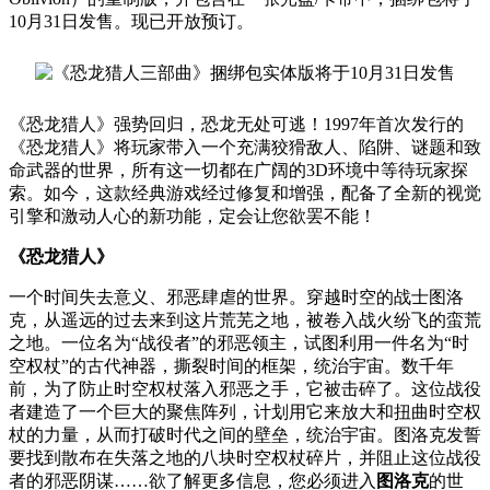
10月31日发售。现已开放预订。
《恐龙猎人》强势回归，恐龙无处可逃！1997年首次发行的
《恐龙猎人》将玩家带入一个充满狡猾敌人、陷阱、谜题和致
命武器的世界，所有这一切都在广阔的3D环境中等待玩家探
索。如今，这款经典游戏经过修复和增强，配备了全新的视觉
引擎和激动人心的新功能，定会让您欲罢不能！
《恐龙猎人》
一个时间失去意义、邪恶肆虐的世界。穿越时空的战士图洛
克，从遥远的过去来到这片荒芜之地，被卷入战火纷飞的蛮荒
之地。一位名为“战役者”的邪恶领主，试图利用一件名为“时
空权杖”的古代神器，撕裂时间的框架，统治宇宙。数千年
前，为了防止时空权杖落入邪恶之手，它被击碎了。这位战役
者建造了一个巨大的聚焦阵列，计划用它来放大和扭曲时空权
杖的力量，从而打破时代之间的壁垒，统治宇宙。图洛克发誓
要找到散布在失落之地的八块时空权杖碎片，并阻止这位战役
者的邪恶阴谋……欲了解更多信息，您必须进入
图洛克
的世