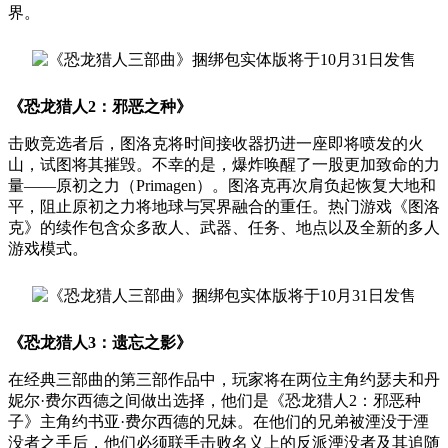
界。
《恐龙猎人2：邪恶之种》
击败竞选者后，图洛克将时间接收器扔进一座即将喷发的火
山，试图将其摧毁。不幸的是，爆炸唤醒了一股更加致命的力
量——原初之力（Primagen）。图洛克再次肩负起恢复大地和
平，阻止原初之力将地球与冥界融合的重任。热门游戏《图洛
克》的续作包含众多敌人、武器、任务、地点以及全新的多人
游戏模式。
《恐龙猎人3：遗忘之影》
在经典三部曲的第三部作品中，玩家将在两位主角约瑟夫和丹
妮尔·费尔西德之间做出选择，他们是《恐龙猎人2：邪恶种
子》主角约书亚·费尔西德的兄妹。在他们的兄弟被湮没于湮
没者之手后，他们必须联手击败名义上的反派湮没者及其追随