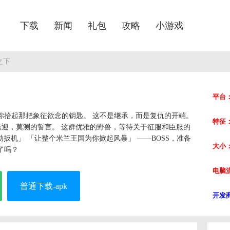
下载
新闻
礼包
攻略
小游戏
之下
平台
你拾起那把象征欲念的钥匙。 这不是继承，而是复仇的开端。
特征
逢迎，莫测的誓言。 这群优雅的野兽，等待关于征服和臣服的
扣动扳机」 「让整个米兰王国为你掀起风暴」 ——BOSS，准备
大小
了吗？
电脑
普通下载-apk
开发