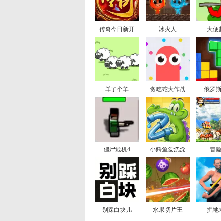
传奇今日新开
冰火人
大便
羊了个羊
贪吃蛇大作战
俄罗
僵尸危机4
小鳄鱼爱洗澡
冒
别踩白块儿
水果切片王
掘地