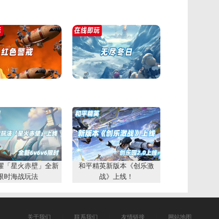
耀「星火赤壁」全新
和平精英新版本《创乐激
限时海战玩法
战》上线！
关于我们
|
联系我们
|
友情链接
|
网站地图