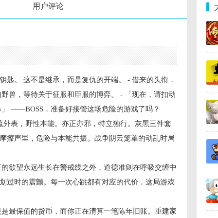
用户评论
匙。 这不是继承，而是复仇的开端。 - 借来的头衔，
野兽，等待关于征服和臣服的博弈。 - 「现在，请扣动
」 ——BOSS，准备好接管这场危险的游戏了吗？
上流外表，野性本能。亦正亦邪，特立独行。灰黑三件套
摩擦声里，危险与本能共振。战争阴云笼罩的动乱时局
正的欲望永远生长在警戒线之外，道德准则在呼吸交缠中
划过时的震颤。每一次心跳都有对应的代价，这局游戏
恨是最保值的货币，而你正在清算一笔陈年旧账。重建家