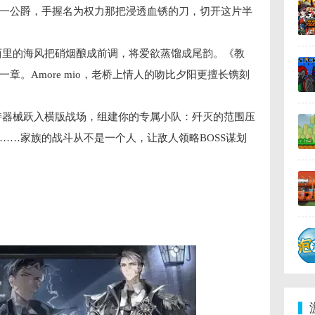
一公爵，手握名为权力那把浸透血锈的刀，切开这片半
西里的海风把硝烟酿成前调，将爱欲蒸馏成尾韵。《教
章。Amore mio，老桥上情人的吻比夕阳更擅长镌刻
持器械跃入横版战场，组建你的专属小队：歼灭的范围压
……家族的战斗从不是一个人，让敌人领略BOSS谋划