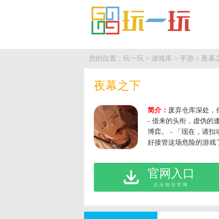
您的位置：
玩一玩
>
游戏库
>
手游
> 夜幕
夜幕之下
简介：
废弃仓库深处，
- 借来的头衔，虚伪的
博弈。 - 「现在，请
好接管这场危险的游戏
官网入口
点击前往官网