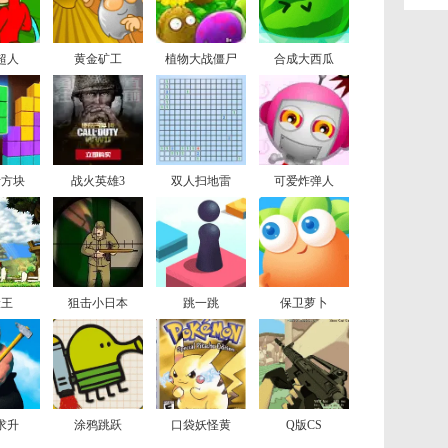
超人
黄金矿工
植物大战僵尸
合成大西瓜
斯方块
战火英雄3
双人扫地雷
可爱炸弹人
险王
狙击小日本
跳一跳
保卫萝卜
求升
涂鸦跳跃
口袋妖怪黄
Q版CS