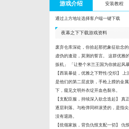
游戏介绍
安装教程
通过上方地址选择客户端一键下载
夜幕之下下载游戏资料
废弃仓库深处，你拾起那把象征欲念的钥
虚伪的逢迎，莫测的誓言。 这群优雅的
扳机」 「让整个米兰王国为你掀起风暴
【西装暴徒，优雅之下野性/交织】 
是他们的第二层皮肤，手枪上膛的金属
下，窥见文明外衣绽开血色裂帛。
【支配臣服，持续深入欲念迭起】 真
逐层剥落。与枪弹同样滚烫的，是指尖
没有退路。
【统领家族，背负仇恨支配一切】 仇