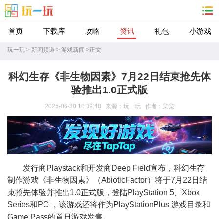
首页
下载库
攻略
资讯
礼包
小游戏
玩一玩
>
新闻频道
>
游戏新闻
>
正文
科幻生存《非生物因素》7月22日结束抢先体
验推出1.0正式版
2025-06-30 10:39:48 来源：玩一玩 作者：柒柒
发行商Playstack和开发商Deep Field宣布，科幻生存
制作游戏《非生物因素》（AbioticFactor）将于7月22日结
束抢先体验并推出1.0正式版，登陆PlayStation 5、Xbox
Series和PC ，该游戏还将作为PlayStationPlus 游戏目录和
Game Pass的首日游戏发售。