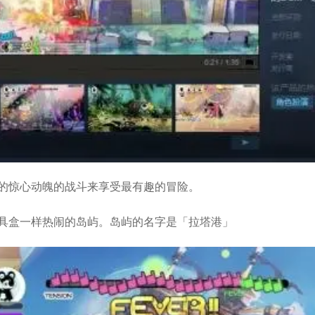
的惊心动魄的战斗来享受最有趣的冒险。
具盒一样热闹的岛屿。岛屿的名字是「拉塔港」