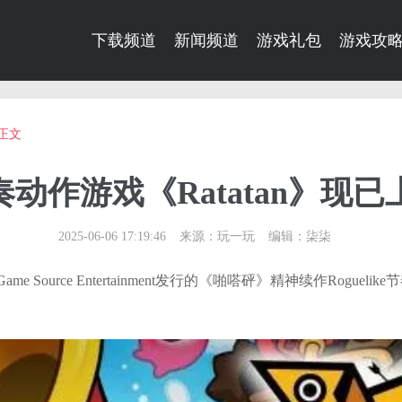
下载频道
新闻频道
游戏礼包
游戏攻
正文
e节奏动作游戏《Ratatan》现
2025-06-06 17:19:46
来源：玩一玩
编辑：柒柒
开发及Game Source Entertainment发行的《啪嗒砰》精神续作Roguel