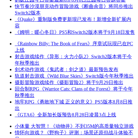
快节奏沙漠朋克动作冒险游戏《断曲余音》将同步推出
Switch2版本
《Quake》重制版免费更新现已发布！新增全新扩展内
容
《姆明：暖心冬日》PS5和Switch2版本将于9月18日发售
《Rainbow Billy: The Book of Fears》序章试玩现已在PC
上线
射击游戏续作《异形：火力小队2》Switch2版本将于今
年秋季推出
剑术动作游戏《鬼武者：剑之道》最新预告发布
轨道射击游戏《Wild Blue Skies》Switch版今年秋季推出
摄影冒险游戏续作《摄影冒险2》将于9月29日推出
回合制RPG《Warrior Cats: Clans of the Forest》将于今年
秋季推出
地牢RPG《勇敢地下城 正义的意义》PS5版本8月8日推
出
《GTA6》全新加长版预告8月28日凌晨3点上线
小体量 大智慧！《动物井》不到35M的高质量独立游戏
情怀向游戏？《野狗子》评测：场景还原但战斗体验不