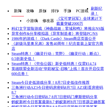
刷新纪
新闻
攻略
原创
排行
手游
PC游戏
录！
《宝可梦冠军》全球累计下
小游戏
修改器
载量突破2000万
科幻文字冒险游戏《神曲战姬：零域和鸣》将推出NS版
异常创作&分享模拟器《异常制造者》将登陆PC/NS
1986年的游戏！《Dark Castle》Steam商店页面公开
《超级马里奥兄弟》发售40周年！纪念套装上架官方商
店
Steam特惠！《幽灵行动：荒野》《幽灵行动：断点》
0.5折新史低！
Steam特惠！《兜虫公园》新史低特惠！仅需¥14.74
英雄联盟全新活动“华彩秘宝·召唤”上线！首次开启仅需
600点券！
Steam今日史低游戏分享！8月7日史低佳作推荐
三角洲行动AZ3今日密码房密码8月7日 AZ3彩蛋房密码
8.7
三角洲行动今日密码8.7 8月7日密码门摩斯密码分享
蚂蚁新村今日答案最新8.7 蚂蚁新村8月7日答题正确答案
蚂蚁庄园今日答案最新8.8 8月8日庄园每日答题答案