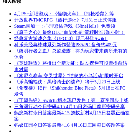
相关阅读
4月PS+新增游戏：《怪物火车》《持枪松鼠》等
开放世界TMORPG《旅行游记》7月31日正式停服
Steam喜加一：心理恐怖游戏《NineHells》免费领
《原子之心》最终DLC“血染水晶”流程时长超8小时！
经典复古游戏合集《UFO50》现已登陆Switch
科乐美经典棒球系列新作登陆PS5/PC 售价约409元
《黎明行者之血》总监透露：将为玩家带来前所未有的
体验
《英雄联盟》将推出全新功能：队友摆烂可投票提前结
束对局
《索尼克赛车 交叉世界》“愤怒的小鸟活动”限时开启
《乐高蝙蝠侠：黑暗骑士的遗产》将于5月23日上线
《食魂徒》续作《Shikhondo: Blue Pieta》5月18日在PC
发售
《守望先锋》Switch2版本现已发售！第二赛季同步上线
三角洲行动今日密码4.15 4月15日密码门摩斯密码分享
蚂蚁新村今日答案最新4.15 蚂蚁新村4月15日答题正确答
案
蚂蚁庄园今日答案最新4.16 4月16日庄园每日答题答案