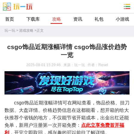
首页
下载库
攻略
资讯
礼包
小游戏
玩一玩
>
游戏攻略
>
正文
csgo饰品近期涨幅详情 csgo饰品涨价趋势
一览
2025-08-01 15:29:46 来源：玩一玩 作者：Reset
csgo饰品近期涨幅详情可在网站查看，饰品价格、挂刀
数据、大盘详情、价格趋势信息在这都能看，想开箱的给大
伙推荐个省钱的地方，不仅能节省开箱成本，出金出红还能
免单，新用户注册第一次开箱免费：
点此立享免费首开福
利
，开完立即取回，感兴趣的可以前往了解详情。