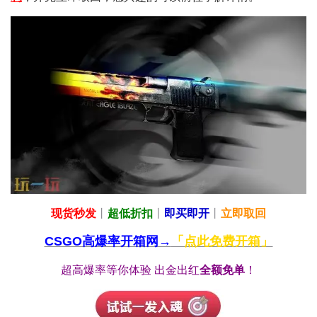
现货秒发
丨
超低折扣
丨
即买即开
丨
立即取回
CSGO高爆率开箱网→
「点此免费开箱」
超高爆率等你体验 出金出红
全额免单
！