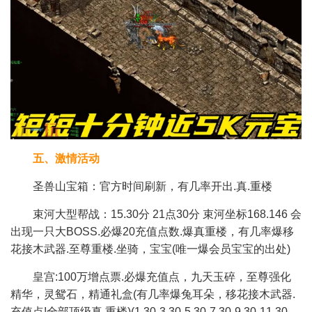
五、激情活动
圣兽山宝箱：官方时间刷新，有几率开出.真.重楼
束河大型帮战：15.30分 21点30分 束河坐标168.146 会
出现一只大BOSS.必爆20充值点数.爆真重楼，有几率爆移
花接木武器.至尊重楼.坐骑，宝宝(唯一爆会员宝宝的出处)
皇宫:100万增点票.必爆充值点，九天玉碎，至尊强化
精华，灵鸳石，精通礼盒(有几率爆兔耳朵，移花接木武器.
充值点!全部顶级真.重楼)(1.30-3.30-5.30-7.30-9.30-11.30-