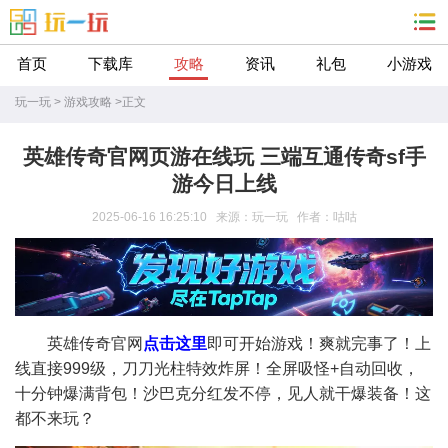
首页
下载库
攻略
资讯
礼包
小游戏
玩一玩
>
游戏攻略
>
正文
英雄传奇官网页游在线玩 三端互通传奇sf手
游今日上线
2025-06-16 16:25:10 来源：玩一玩 作者：咕咕
英雄传奇官网
点击这里
即可开始游戏！爽就完事了！上
线直接999级，刀刀光柱特效炸屏！全屏吸怪+自动回收，
十分钟爆满背包！沙巴克分红发不停，见人就干爆装备！这
都不来玩？