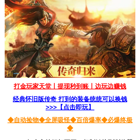
打金玩家天堂丨提现秒到账丨
边玩边赚钱
经典怀旧版传奇 打到的装备统统可以换钱
>>>【点击即玩】
◆自动捡物◆全屏吸怪◆百倍爆率◆必爆终极
◆