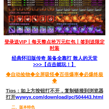
登录送VIP丨每天整点抢万元红包丨
签到送限定
时装
经典怀旧版传奇 装备全靠打 散人的天堂
>>>
【点击就玩！
】
◆自动捡物◆全屏吸怪◆百倍爆率◆必爆终极
◆
Tips：如上方按钮打不开，复制链接到浏览器
打开
wywyx.com/download/pc/504443.html
二、版本特色