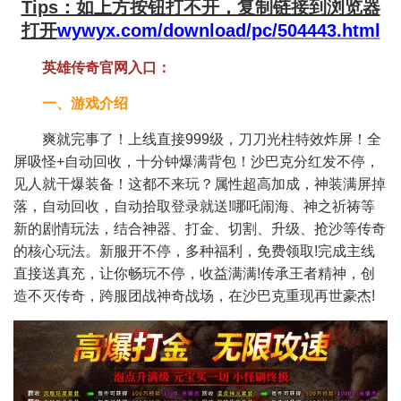
Tips：如上方按钮打不开，复制链接到浏览器
打开
wywyx.com/download/pc/504443.html
英雄传奇官网入口：
一、游戏介绍
爽就完事了！上线直接999级，刀刀光柱特效炸屏！全
屏吸怪+自动回收，十分钟爆满背包！沙巴克分红发不停，
见人就干爆装备！这都不来玩？属性超高加成，神装满屏掉
落，自动回收，自动拾取登录就送!哪吒闹海、神之祈祷等
新的剧情玩法，结合神器、打金、切割、升级、抢沙等传奇
的核心玩法。新服开不停，多种福利，免费领取!完成主线
直接送真充，让你畅玩不停，收益满满!传承王者精神，创
造不灭传奇，跨服团战神奇战场，在沙巴克重现再世豪杰!