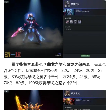
军团指挥官套装
包含
孽龙之契
和
孽龙之怒
两套，每套包
含6个部件。玩家将分别在20级、22级、24级、26级、28
级、30级获得
孽龙之契
各个部件，在34级、46级、58级、
70级、82级、100级获得
孽龙之怒
各个部件。