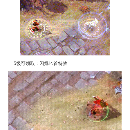
5级可领取：闪烁匕首特效