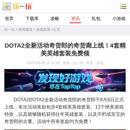
首页
下载库
攻略
资讯
礼包
小游戏
玩一玩
>
新闻频道
>
游戏新闻
>
正文
DOTA2全新活动奇货郎的奇货廊上线！4套精
美英雄套装免费领
2025-08-06 16:12:43 来源：玩一玩 作者：柒柒
DOTA2DOTA2全新活动奇货郎的奇货郎于8月6日正式
上线，本次活动奖励包含4套精美英雄套装、11个绝美游戏
特效，以及能够随机获得往年英雄套装，以及不朽或至宝的
奇货郎的古董。活动中所有奖励均为免费！