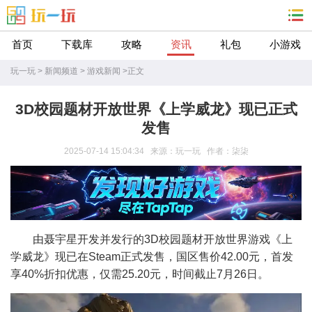
首页
下载库
攻略
资讯
礼包
小游戏
玩一玩
>
新闻频道
>
游戏新闻
>
正文
3D校园题材开放世界《上学威龙》现已正式
发售
2025-07-14 15:04:34 来源：玩一玩 作者：柒柒
由聂宇星开发并发行的3D校园题材开放世界游戏《上
学威龙》现已在Steam正式发售，国区售价42.00元，首发
享40%折扣优惠，仅需25.20元，时间截止7月26日。