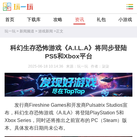
首页
下载库
攻略
资讯
礼包
小游戏
玩一玩
>
新闻频道
>
游戏新闻
>
正文
科幻生存恐怖游戏《A.I.L.A》将同步登陆
PS5和Xbox平台
2025-06-18 10:14:36 来源：玩一玩 作者：柒柒
发行商Fireshine Games和开发商Pulsatrix Studios宣
布，科幻生存恐怖游戏《A.ILA》将登陆PlayStation 5和
Xbox Series，同时还将推出之前宣布的 PC（Steam）版
本。具体发布日期尚未公布。