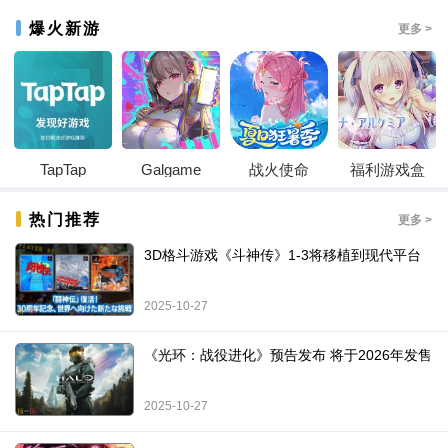
爆火新游
更多 >
TapTap
Galgame
战火使命
福利游戏盒
热门推荐
更多 >
3D格斗游戏《斗神传》1-3将移植到现代平台
2025-10-27
《光环：战役进化》预告发布 将于2026年发售
2025-10-27