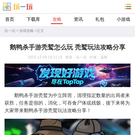
首页
下载库
攻略
资讯
礼包
小游戏
玩一玩
>
游戏攻略
>
正文
鹅鸭杀手游秃鹫怎么玩 秃鹫玩法攻略分享
2025-12-09 18:11:15 来源：玩一玩 作者：孟秋
鹅鸭杀手游秃鹫为中立阵营，清理指定数量的出局者来
获胜，任务是假的，消化，可吞食尸体或残骸，接下来将为
大家带来鹅鸭杀手游秃鹫玩法攻略分享！