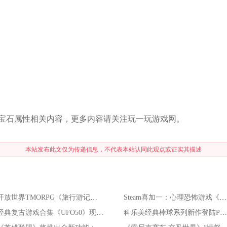
宝石属性相关内容，更多内容请关注玩一玩游戏网。
本站发布此文仅为传递信息，不代表本站认同此观点或证实其描述
开放世界TMORPG《旅行游记》7月31日正式停服
Steam喜加一：心理恐怖游戏《NineHells》免费领
经典复古游戏合集《UFO50》现已登陆Switch
科乐美经典棒球系列新作登陆PS5/PC 售价约409元