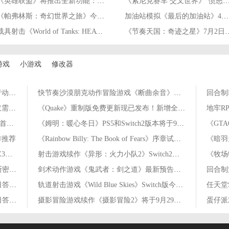
《英雄联盟》将推出全新功能：队友摆烂可投票提前结束对局
《索尼克赛车 交叉世界》“愤怒的小鸟活动”
《帕弗林斯：奇幻世界之旅》今年冬季登陆iOS和安卓平台
加油站模拟《最后的加油站》4月28日登陆PC平台
载具射击《World of Tanks: HEAT》4月16日至20日开启封闭测试
《节奏天国：奇迹之星》7月2
游戏
小游戏
修改器
Steam特惠！《幽灵行动：荒野》《幽灵行动：断点》0.5折新史低！
快节奏沙漠朋克动作冒险游戏《断曲余音》将同步推出Switch2版本
Steam特惠！《兜虫公园》新史低特惠！仅需¥14.74
《Quake》重制版免费更新现已发布！新增全新扩展内容
英雄联盟全新活动“华彩秘宝·召唤”上线！首次开启仅需600点券！
《姆明：暖心冬日》PS5和Switch2版本将于9月18日发售
《GT
作推荐
《Rainbow Billy: The Book of Fears》序章试玩现已在PC上线
《暗羽天鸦
三角洲行动AZ3今日密码房密码8月7日 AZ3彩蛋房密码8.7
射击游戏续作《异形：火力小队2》Switch2版本将于今年秋季推出
三角洲行动今日密码8.7 8月7日密码门摩斯密码分享
剑术动作游戏《鬼武者：剑之道》最新预告发布
蚂蚁新村今日答案最新8.7 蚂蚁新村8月7日答题正确答案
轨道射击游戏《Wild Blue Skies》Switch版今年秋季推出
蚂蚁庄园今日答案最新8.8 8月8日庄园每日答题答案
摄影冒险游戏续作《摄影冒险2》将于9月29日推出