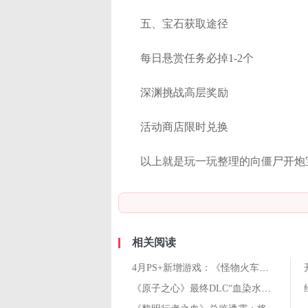
五、宝石获取途径
每日悬赏任务必掉1-2个
深渊挑战高层奖励
活动商店限时兑换
以上就是玩一玩整理的向僵尸开炮
相关阅读
4月PS+新增游戏：《怪物火车》《持枪松鼠》等
《原子之心》最终DLC“血染水晶”流程时长超8小时！