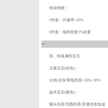
传说特效：
3件套：闪避率+20%
6件套：每秒回复1%血量
四、特殊属性宝石
元素宝石(绿色)：
火焰/冰冻/雷电伤害+10%~50%
战术宝石(紫色)：
爆头伤害/范围伤害/穿透伤害加成