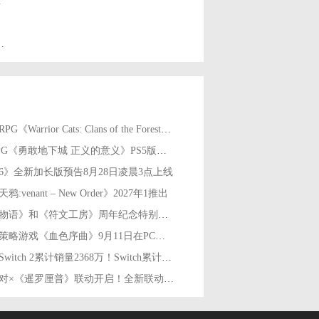
限时开启
日登陆Switch平台
回合制RPG《Warrior Cats: Clans of the Forest》将于今年秋季推出
地牢RPG《勇敢地下城 正义的意义》PS5版本8月8日推出
A6》全新加长版预告8月28日凌晨3点上线
:venant – New Order》2027年1推出
《牧场物语》和《符文工房》周年纪念特别直播8月24日举行
回合制策略游戏《血色序曲》9月11日在PC开启抢先体验
任天堂Switch 2累计销量2368万！Switch累计销量1.559亿
蛋仔派对×《暹罗厘普》联动开启！全新联动外观等趣味配饰动作上线