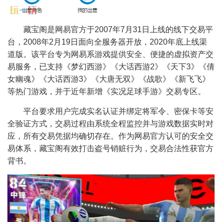
藏宝阁是网易官方于2007年7月31日上线的线下交易平
台，2008年2月19日面向全服务器开放，2020年底上线渠
道版。该平台专为网易系游戏提供安全、便捷的虚拟资产交
易服务，已支持《梦幻西游》《大话西游2》《天下3》《倩
女幽魂》《大话西游3》《大唐无双》《战歌》《新飞飞》
等热门游戏，并于近年新增《实况足球手游》交易专区。
平台要求用户完成实名认证并绑定将军令、密保卡等安
全验证方式，交易过程由系统全程监控并与游戏数据实时对
应，所有交易凭据均确切存在。作为网易官方认可的安全交
易体系，藏宝阁有效打击盗号销赃行为，交易合法性获官方
背书。