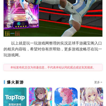
以上就是玩一玩游戏网整理的实况足球手游藏宝阁入口
的相关内容啦，希望对你有所帮助，更多游戏攻略尽在玩一
玩游戏网。
本站发布此文仅为传递信息，不代表本站认同此观点或证实其描述。
爆火新游
更多 >