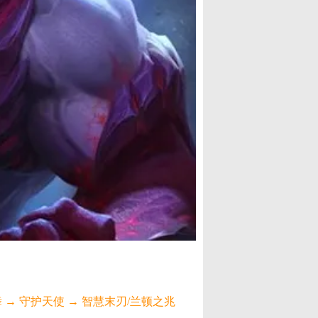
 → 守护天使 → 智慧末刃/兰顿之兆