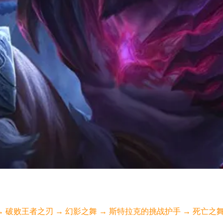
)→ 破败王者之刃 → 幻影之舞 → 斯特拉克的挑战护手 → 死亡之舞