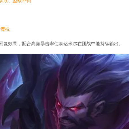
欢欣、坚毅不倒
/魔抗
回复效果，配合高额暴击率使泰达米尔在团战中能持续输出。