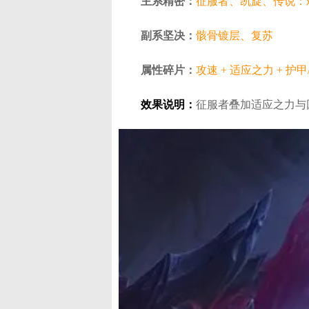
主系精密：
征服者、凯旋、传说：
副系坚决：
骸骨镀层、复苏
属性碎片：
攻速 + 适应之力 + 护甲
效果说明：
征服者叠加适应之力与