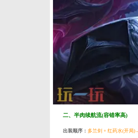
二、半肉续航流(容错率高)
​出装顺序​：
多兰剑 + 红药水(开局