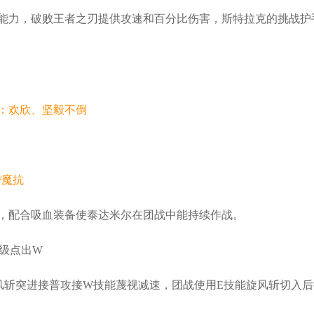
能力，破败王者之刃提供攻速和百分比伤害，斯特拉克的挑战护
：欢欣、坚毅不倒
/魔抗
，配合吸血装备使泰达米尔在团战中能持续作战。
三级点出W
风斩突进接普攻接W技能蔑视减速，团战使用E技能旋风斩切入后