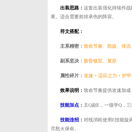
​出装思路​：
这套出装强化持续作战
果。适合需要前排承伤的阵容。
​符文搭配​：
主系精密：
致命节奏、凯旋、传说
副系坚决：
骸骨镀层、复苏
属性碎片：
攻速 + 适应之力 + 护甲
效果说明：
致命节奏提供攻速加成
​技能加点​：
主Q副E，一级学Q，
​技能连招​：
对线消耗使用E技能旋
尽怒火保命。