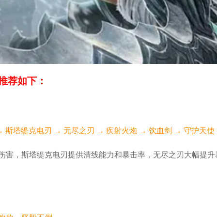
推荐如下：
)→ 斯塔缇克电刃 → 无尽之刃 → 疾射火炮 → 饮血剑 → 守护天使
伤害，斯塔缇克电刃提供清线能力和暴击率，无尽之刃大幅提升