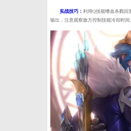
​实战技巧​：
利用Q技能嗜血杀戮回
输出，注意观察敌方控制技能冷却时间