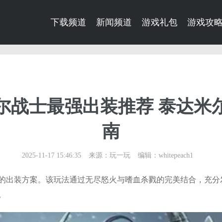
下载频道
新闻频道
游戏礼包
游戏攻
尔战士最强出装推荐 泰达米
南
2025-11-17 15:46:35
来源：玩一玩
编辑：whitepeach1
的出装方案。该玩法通过无尽怒火与嗜血杀戮的完美结合，充分
。