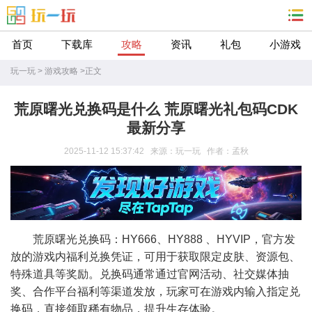
首页
下载库
攻略
资讯
礼包
小游戏
玩一玩
>
游戏攻略
>
正文
荒原曙光兑换码是什么 荒原曙光礼包码CDK
最新分享
2025-11-12 15:37:42 来源：玩一玩 作者：孟秋
荒原曙光兑换码：HY666、HY888 、HYVIP，官方发
放的游戏内福利兑换凭证，可用于获取限定皮肤、资源包、
特殊道具等奖励。兑换码通常通过官网活动、社交媒体抽
奖、合作平台福利等渠道发放，玩家可在游戏内输入指定兑
换码，直接领取稀有物品，提升生存体验。