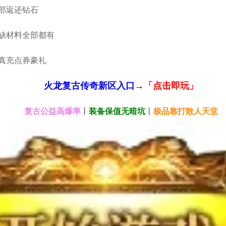
部返还钻石
缺材料全部都有
真充点券豪礼
火龙
复古传奇新区入口
→
「点击即玩」
复古公益高爆率
丨
装备保值无暗坑
丨
极品靠打散人天堂