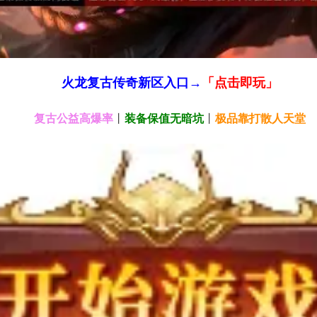
火龙
复古传奇新区入口
→
「点击即玩」
复古公益高爆率
丨
装备保值无暗坑
丨
极品靠打散人天堂