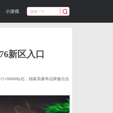
略
小游戏
76新区入口
15+88888钻石，独家高爆率品牌服点击