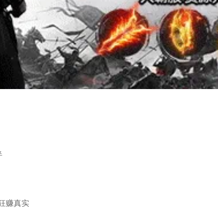
半
狂赚真实