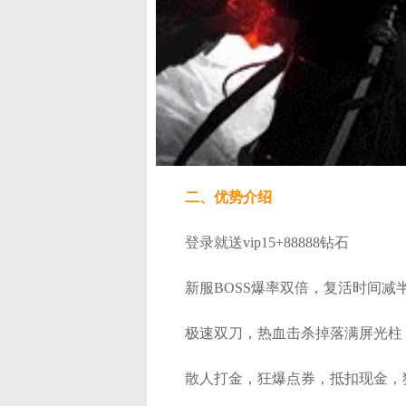
二、优势介绍
登录就送vip15+88888钻石
新服BOSS爆率双倍，复活时间减
极速双刀，热血击杀掉落满屏光柱
散人打金，狂爆点券，抵扣现金，