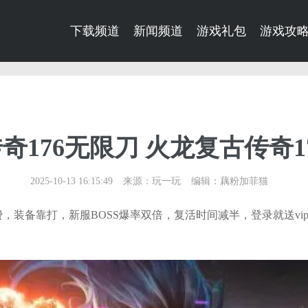
下载频道
新闻频道
游戏礼包
游戏攻
奇176无限刀 火龙复古传奇1
2025-10-13 16:15:49
来源：玩一玩
编辑：藕粉加菲猫
费，
装备靠打
，新服BOSS爆率双倍，复活时间减半，登录就送vip