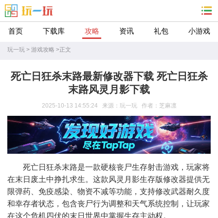
首页
下载库
攻略
资讯
礼包
小游戏
玩一玩
>
游戏攻略
>
正文
死亡日狂杀末路最新修改器下载 死亡日狂杀
末路风灵月影下载
2025-10-13 14:55:24 来源：玩一玩 作者：芝麻凛
死亡日狂杀末路是一款硬核丧尸生存射击游戏，玩家将
在末日废土中挣扎求生。这款风灵月影生存版修改器提供无
限弹药、免疫感染、物资不减等功能，支持修改武器耐久度
和幸存者状态，包含丧尸行为调整和天气系统控制，让玩家
在这个危机四伏的末日世界中掌握生存主动权。