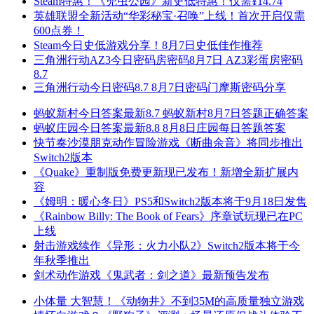
Steam特惠！《兜虫公园》新史低特惠！仅需¥14.74
英雄联盟全新活动“华彩秘宝·召唤”上线！首次开启仅需
600点券！
Steam今日史低游戏分享！8月7日史低佳作推荐
三角洲行动AZ3今日密码房密码8月7日 AZ3彩蛋房密码
8.7
三角洲行动今日密码8.7 8月7日密码门摩斯密码分享
蚂蚁新村今日答案最新8.7 蚂蚁新村8月7日答题正确答案
蚂蚁庄园今日答案最新8.8 8月8日庄园每日答题答案
快节奏沙漠朋克动作冒险游戏《断曲余音》将同步推出
Switch2版本
《Quake》重制版免费更新现已发布！新增全新扩展内
容
《姆明：暖心冬日》PS5和Switch2版本将于9月18日发售
《Rainbow Billy: The Book of Fears》序章试玩现已在PC
上线
射击游戏续作《异形：火力小队2》Switch2版本将于今
年秋季推出
剑术动作游戏《鬼武者：剑之道》最新预告发布
小体量 大智慧！《动物井》不到35M的高质量独立游戏