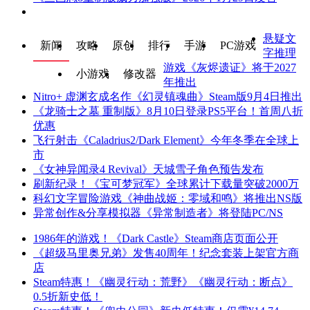
悬疑文
新闻
攻略
原创
排行
手游
PC游戏
字推理
游戏《灰烬遗证》将于2027
小游戏
修改器
年推出
Nitro+ 虚渊玄成名作《幻灵镇魂曲》Steam版9月4日推出
《龙骑士之墓 重制版》8月10日登录PS5平台！首周八折
优惠
飞行射击《Caladrius2/Dark Element》今年冬季在全球上
市
《女神异闻录4 Revival》天城雪子角色预告发布
刷新纪录！《宝可梦冠军》全球累计下载量突破2000万
科幻文字冒险游戏《神曲战姬：零域和鸣》将推出NS版
异常创作&分享模拟器《异常制造者》将登陆PC/NS
1986年的游戏！《Dark Castle》Steam商店页面公开
《超级马里奥兄弟》发售40周年！纪念套装上架官方商
店
Steam特惠！《幽灵行动：荒野》《幽灵行动：断点》
0.5折新史低！