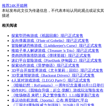
推荐24K开箱网
本站发布此文仅为传递信息，不代表本站认同此观点或证实其
描述
相关阅读
探索型恐怖游戏《祇园回廊》现已正式发售
反向弹幕游戏《Flute of Gobelin》现已正式发售
冒险解谜恐怖游戏《Lightkeeper's Curse》现已正式发售
推箱子单人解谜游戏《Treasure 'n Trio》现已正式发售
类肉鸽弹珠塔防游戏《弹球英雄》现已正式发售
迷幻平台冒险游戏《PixelJunk 伊甸园 2》现已正式发售
探索动作游戏《异梦物语》现已正式发售
3D平台开放世界游戏《尤卡莱莉：回归》现已正式发售
3D竞速驾驶游戏《Backseat Drivers》现已正式发售
4人派对游戏游戏《LEGO Party!》现已正式发售
《暗喻幻想：ReFantazio》一周年纪念直播10月11日举行
动作RPG《我独自升级：起立·觉醒》游戏玩法预告发布
《牧场物语 来吧！风之繁华集市》1.1.0版更新已发布
多运动街机游戏《Sportia》公布 将登陆PC平台
《三国志8重制版威力加强版》2026年1月29日发售