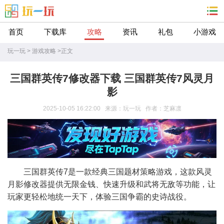
首页
下载库
攻略
资讯
礼包
小游戏
玩一玩
>
游戏攻略
>
正文
三国群英传7修改器下载 三国群英传7风灵月
影
2025-10-05 16:22:00 来源：玩一玩 作者：芝麻凛
三国群英传7是一款经典三国题材策略游戏，这款风灵
月影修改器提供无限金钱、快速升级和武将无敌等功能，让
玩家更轻松地统一天下，体验三国争霸的史诗战役。