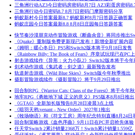
三角洲行动AZ3今日密码房密码8月7日 AZ3彩蛋房密码8.
三角洲行动今日密码8.7 8月7日密码门摩斯密码分享
蚂蚁新村今日答案最新8.7 蚂蚁新村8月7日答题正确答案
蚂蚁庄园今日答案最新8.8 8月8日庄园每日答题答案
快节奏沙漠朋克动作冒险游戏《断曲余音》将同步推出Swit
《Quake》重制版免费更新现已发布！新增全新扩展内容
《姆明：暖心冬日》PS5和Switch2版本将于9月18日发售
《Rainbow Billy: The Book of Fears》序章试玩现已在PC
射击游戏续作《异形：火力小队2》Switch2版本将于今
剑术动作游戏《鬼武者：剑之道》最新预告发布
轨道射击游戏《Wild Blue Skies》Switch版今年秋季推出
摄影冒险游戏续作《摄影冒险2》将于9月29日推出
回合制RPG《Warrior Cats: Clans of the Forest》将于
地牢RPG《勇敢地下城 正义的意义》PS5版本8月8日推出
《GTA6》全新加长版预告8月28日凌晨3点上线
《暗羽天鸦:venant – New Order》2027年1推出
《牧场物语》和《符文工房》周年纪念特别直播8月24日
回合制策略游戏《血色序曲》9月11日在PC开启抢先体验
任天堂Switch 2累计销量2368万！Switch累计销量1.559亿
蛋仔派对×《暹罗厘普》联动开启！全新联动外观等趣味