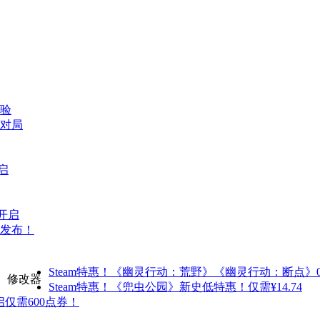
验
对局
启
开启
告发布！
Steam特惠！《幽灵行动：荒野》《幽灵行动：断点》0
修改器
Steam特惠！《兜虫公园》新史低特惠！仅需¥14.74
仅需600点券！