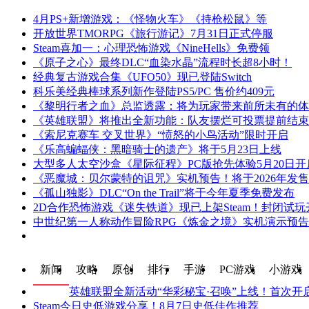
4月PS+新增游戏：《怪物火车》《持枪松鼠》等
开放世界TMORPG《旅行游记》7月31日正式停服
Steam喜加一：心理恐怖游戏《NineHells》免费领
《原子之心》最终DLC“血染水晶”流程时长超8小时！
经典复古游戏合集《UFO50》现已登陆Switch
科乐美经典棒球系列新作登陆PS5/PC 售价约409元
《黎明行者之血》总监透露：将为玩家带来前所未有的体
《英雄联盟》将推出全新功能：队友摆烂可投票提前结束
《索尼克赛车 交叉世界》“愤怒的小鸟活动”限时开启
《乐高蝙蝠侠：黑暗骑士的遗产》将于5月23日上线
大型多人太空沙盒《星际征程》PC版抢先体验5月20日开
《恶魔城：贝尔蒙特的诅咒》实机预告！将于2026年发售
《孤山独影》DLC“On the Trail”将于今年夏季免费发布
2D合作恐怖游戏《迷失铁道》现已上架Steam！封闭试玩
中世纪第一人称动作冒险RPG《炼金之境》实机演示预
新闻
攻略
原创
排行
手游
PC游戏
小游戏
英雄联盟全新活动“华彩秘宝·召唤”上线！首次开启
Steam今日史低游戏分享！8月7日史低佳作推荐