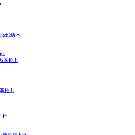
7
ch2版本
上线
年秋季推出
今年秋季推出
举行
配饰动作上线