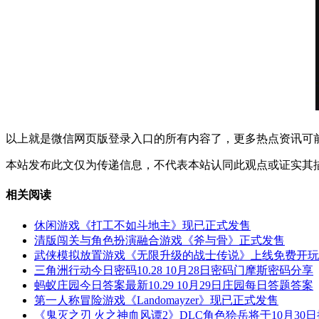
以上就是微信网页版登录入口的所有内容了，更多热点资讯可
本站发布此文仅为传递信息，不代表本站认同此观点或证实其
相关阅读
休闲游戏《打工不如斗地主》现已正式发售
清版闯关与角色扮演融合游戏《斧与骨》正式发售
武侠模拟放置游戏《无限升级的战士传说》上线免费开玩
三角洲行动今日密码10.28 10月28日密码门摩斯密码分享
蚂蚁庄园今日答案最新10.29 10月29日庄园每日答题答案
第一人称冒险游戏《Landomayzer》现已正式发售
《鬼灭之刃 火之神血风谭2》DLC角色狯岳将于10月30