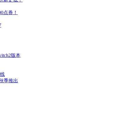
00点券！
7
ch2版本
上线
年秋季推出