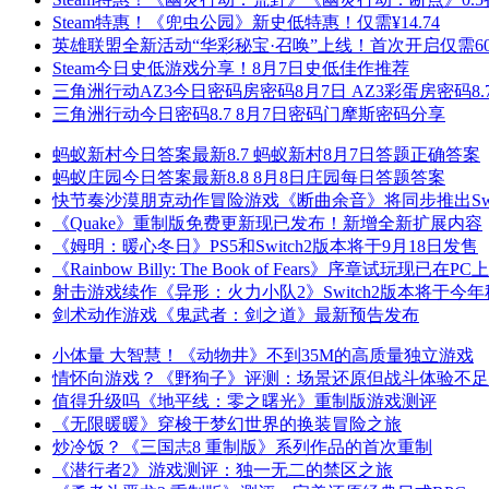
Steam特惠！《兜虫公园》新史低特惠！仅需¥14.74
英雄联盟全新活动“华彩秘宝·召唤”上线！首次开启仅需6
Steam今日史低游戏分享！8月7日史低佳作推荐
三角洲行动AZ3今日密码房密码8月7日 AZ3彩蛋房密码8.
三角洲行动今日密码8.7 8月7日密码门摩斯密码分享
蚂蚁新村今日答案最新8.7 蚂蚁新村8月7日答题正确答案
蚂蚁庄园今日答案最新8.8 8月8日庄园每日答题答案
快节奏沙漠朋克动作冒险游戏《断曲余音》将同步推出Swit
《Quake》重制版免费更新现已发布！新增全新扩展内容
《姆明：暖心冬日》PS5和Switch2版本将于9月18日发售
《Rainbow Billy: The Book of Fears》序章试玩现已在PC
射击游戏续作《异形：火力小队2》Switch2版本将于今
剑术动作游戏《鬼武者：剑之道》最新预告发布
小体量 大智慧！《动物井》不到35M的高质量独立游戏
情怀向游戏？《野狗子》评测：场景还原但战斗体验不足
值得升级吗《地平线：零之曙光》重制版游戏测评
《无限暖暖》穿梭于梦幻世界的换装冒险之旅
炒冷饭？《三国志8 重制版》系列作品的首次重制
《潜行者2》游戏测评：独一无二的禁区之旅