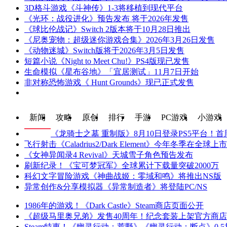
3D格斗游戏《斗神传》1-3将移植到现代平台
《光环：战役进化》预告发布 将于2026年发售
《球比伦战记》Switch 2版本将于10月28日推出
《尼奥宠物：超级迷你游戏合集》2026年3月26日发售
《动物迷城》Switch版将于2026年3月5日发售
短篇小说《Night to Meet Chu!》PS4版现已发售
生命模拟《星布谷地》「宜居测试」11月7日开始
非对称恐怖游戏《 Hunt Grounds》现已正式发售
新闻
攻略
原创
排行
手游
PC游戏
小游戏
《龙骑士之墓 重制版》8月10日登录PS5平台！
飞行射击《Caladrius2/Dark Element》今年冬季在全球上市
《女神异闻录4 Revival》天城雪子角色预告发布
刷新纪录！《宝可梦冠军》全球累计下载量突破2000万
科幻文字冒险游戏《神曲战姬：零域和鸣》将推出NS版
异常创作&分享模拟器《异常制造者》将登陆PC/NS
1986年的游戏！《Dark Castle》Steam商店页面公开
《超级马里奥兄弟》发售40周年！纪念套装上架官方商店
Steam特惠！《幽灵行动：荒野》《幽灵行动：断点》0.