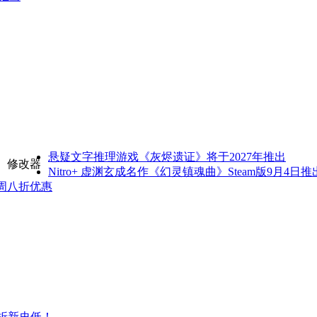
悬疑文字推理游戏《灰烬遗证》将于2027年推出
修改器
Nitro+ 虚渊玄成名作《幻灵镇魂曲》Steam版9月4日推
首周八折优惠
5折新史低！