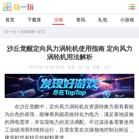
首页
下载库
攻略
资讯
礼包
小游戏
玩一玩
>
游戏攻略
>
正文
沙丘觉醒定向风力涡轮机使用指南​ 定向风力
涡轮机用法解析​
2025-07-18 09:40:55 来源：玩一玩 作者：127
​在沙丘觉醒中，定向风力涡轮机在资源转换方面有着较
为出色的表现，能够将风能高效转化为电力，满足基地设施
的用电需求，并实现电力的灵活调配。不过该设备需要使用
工业级润滑剂维持运行，且需安置在次级领地控制台附近，
建造时也有特定的材料要求。​