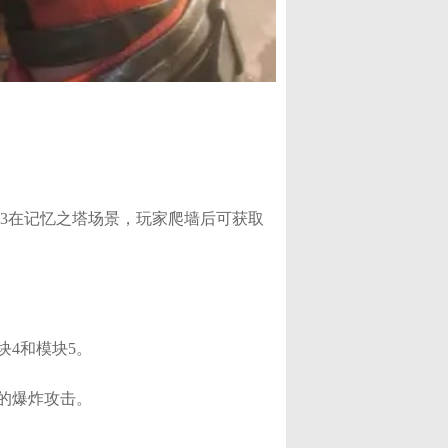
块3在记忆之塔场景，玩家爬墙后可获取
4和模块5。​
的爆炸攻击。​