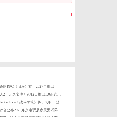
限时开启
登陆次世代主机平台
策略RPG《旧途》将于2027年推出！
《夜勤人2：无尽宝库》9月2日推出1.0正式版！
《Arcade Archives2 战斗学校》将于8月6日登陆主机平台
万代南梦宫公布2026东京电玩展参展游戏阵容！