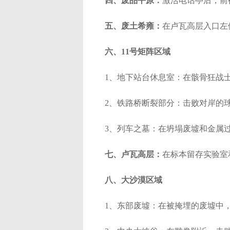
四、废品平原：
激活电话亭后，前
五、废土希雍：
在卢瓦高层入口左
六、11号矩阵区域​
1、地下站台休息室：在骸骨狂战
2、铁路桥断裂部分：击败对岸的球
3、列车之墓：在坍塌废墟和金属过
七、卢瓦高层：
在标本留存实验室
八、大沙漠区域​
1、东部废墟：在被掩埋的废墟中