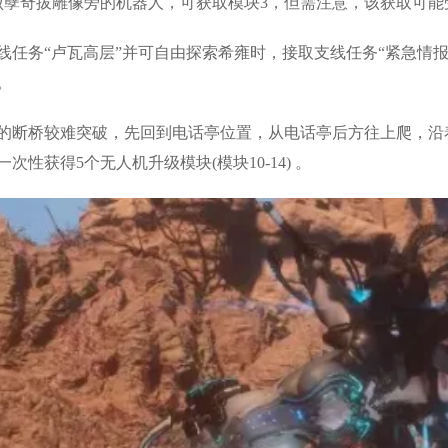
孽奇拔雕像旁的机器人，可获取模块3，但需注意，该获取可能受
线任务“卢瓦高层”并可自由探索希雍时，接取支线任务“紧急情
​
的断桥较难突破，先回到电话亭位置，从电话亭后方往上爬，沿
获得5个无人机升级模块(模块10-14) 。​