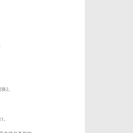
​
2。​
。​