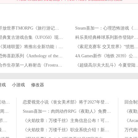
开放世界TMORPG《旅行游记》7月31日正式停服
Steam喜加一：心理恐怖游戏《NineHells》免费领
经典复古游戏合集《UFO50》现已登陆Switch
科乐美经典棒球系列新作登陆PS5/PC 售价约409元
《英雄联盟》将推出全新功能：队友摆烂可投票提前结束对局
《索尼克赛车 交叉世界》“愤怒的小鸟活动”
恐怖喜剧系列《Anthology of the Killer》已登陆PS5和Switch平台
4A Games新作《地铁 2039》公布！4月17日Xbox全球展示
合作生存第一人称射击《Frostrail》首次测试4月16日开启
《超级高尔夫大乱斗》今夏
游戏
小游戏
修改器
蛋仔派对×《暹罗厘普》联动开启！全新联动外观等趣味配饰动作上线
恋爱视觉小说《丧女美术部》将于2027年登陆Steam
回合制
金铲铲之战8月6日17.8b版本更新公告：五周年庆典活动开启！
Steam喜加一：肉鸽动作RPG《夜勤人》免费领取
王者荣耀8月6日版本更新公告：夏日农友节开启！新英雄卢雅那上线！
《火焰纹章：万缕千丝》主角信息公布！可自定义设置外观
Steam特惠！SE《灵视异闻》系列史低！最低五折优惠
《火焰纹章：万缕千丝》职业系统介绍！新兵种战象兵公布