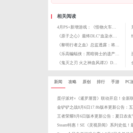
相关阅读
4月PS+新增游戏：《怪物火车》《持枪松鼠》等
《原子之心》最终DLC“血染水晶”流程时长超8小时！
《黎明行者之血》总监透露：将为玩家带来前所未有的体验
《乐高蝙蝠侠：黑暗骑士的遗产》将于5月23日上线
《鬼灭之刃 火之神血风谭2》DLC角色“胡蝶忍”4月17日上线
新闻
攻略
原创
排行
手游
PC