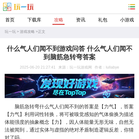
首页
下载库
攻略
资讯
礼包
小游戏
玩一玩
>
游戏攻略
>
正文
什么气人们闻不到游戏问答 什么气人们闻不
到脑筋急转弯答案
2025-06-20 21:27:41 来源：玩一玩游戏网 作者：lullabye
脑筋急转弯什么气人们闻不到的答案是【力气】，答案
【力气】利用词性转换，将可被嗅觉感知的气体偷换为描述
体能强度的抽象概念【力】，因人体能量无形无味，自然无
法被闻到，通过实体与虚指的绝对矛盾制造逻辑反差，你猜
对了吗。