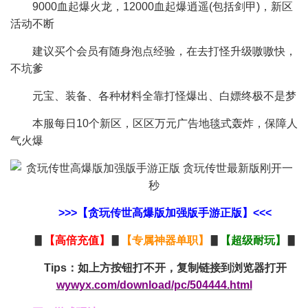
9000血起爆火龙，12000血起爆逍遥(包括剑甲)，新区
活动不断
建议买个会员有随身泡点经验，在去打怪升级嗷嗷快，
不坑爹
元宝、装备、各种材料全靠打怪爆出、白嫖终极不是梦
本服每日10个新区，区区万元广告地毯式轰炸，保障人
气火爆
>>>【贪玩传世高爆版加强版手游正版】<<<
▋
【
高倍充值
】
▋
【
专属神器单职
】
▋
【
超级耐玩
】
▋
Tips：如上方按钮打不开，复制链接到浏览器打开
wywyx.com/download/pc/504444.html