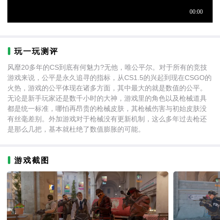
玩一玩测评
风靡20多年的CS到底有何魅力?无他，唯公平尔。对于所有的竞技
游戏来说，公平是永久追寻的指标，从CS1.5的兴起到现在CSGO的
火热，游戏的公平体现在诸多方面，其中最大的就是数值的公平。
无论是新手玩家还是数千小时的大神，游戏里的角色以及枪械道具
都是统一标准，哪怕再昂贵的枪械皮肤，其枪械伤害与初始皮肤没
有丝毫差别。外加游戏对于枪械没有更新机制，这么多年过去枪还
是那么几把，基本就杜绝了数值膨胀的可能。
游戏截图