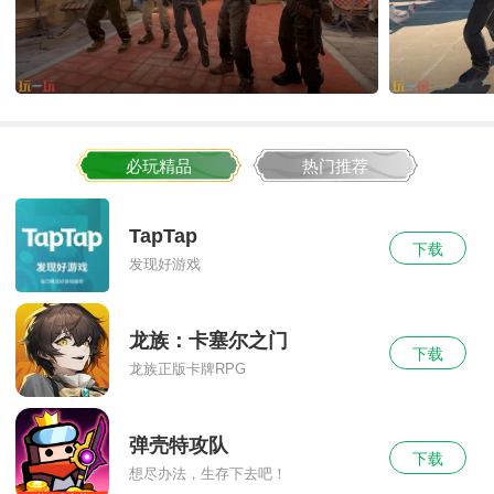
必玩精品
热门推荐
TapTap
下载
发现好游戏
龙族：卡塞尔之门
下载
龙族正版卡牌RPG
弹壳特攻队
下载
想尽办法，生存下去吧！