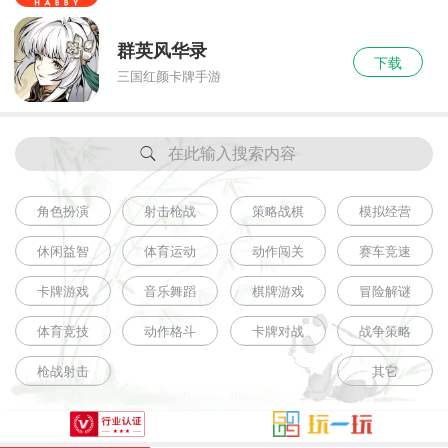
群英风华录
下载
三国红颜卡牌手游
在此输入搜索内容
角色扮演
射击枪战
策略战棋
模拟经营
休闲益智
体育运动
动作闯关
赛车竞速
卡牌游戏
音乐舞蹈
棋牌游戏
冒险解谜
体育竞技
动作格斗
卡牌对战
战争策略
枪战射击
其它