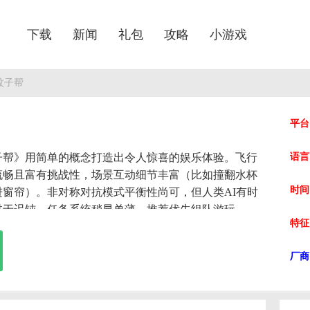
下载
新闻
礼包
攻略
小游戏
蚊子帮
平台
子帮》用简单的概念打造出令人惊喜的娱乐体验。飞行
语言
流畅且富有挑战性，场景互动细节丰富（比如撞翻水杯
时间
进窗帘）。非对称对抗模式平衡性尚可，但人类AI有时
过于迟钝。任务系统稍显单薄，推荐优先组队游玩。美
特征
格鲜明，蚊子造型夸张可爱，符合游戏恶搞基调。尽管
深度有限，其独特的创意和欢乐的多人体验仍值得一试
厂商
尤其适合喜欢轻松搞笑游戏的玩家。