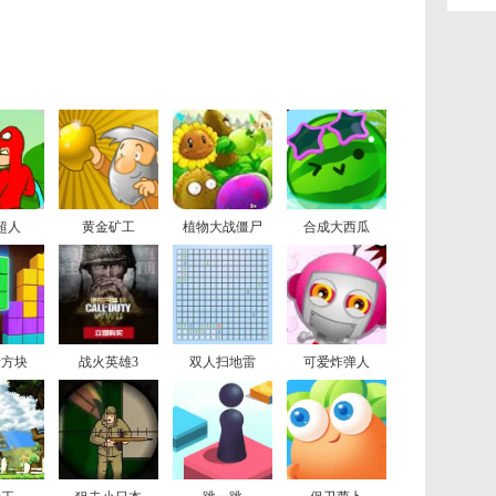
超人
黄金矿工
植物大战僵尸
合成大西瓜
斯方块
战火英雄3
双人扫地雷
可爱炸弹人