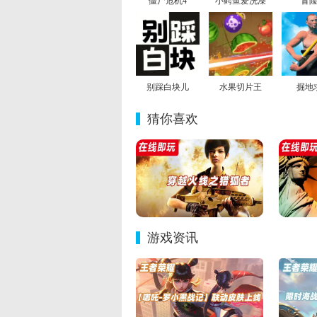
僵尸危机4
小鳄鱼爱洗澡
冒
别踩白块儿
水果切片王
掘地
猜你喜欢
游戏资讯