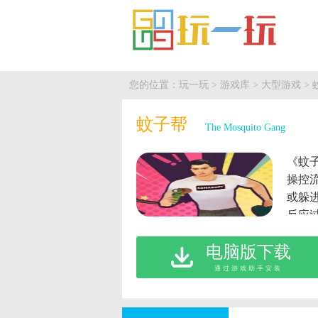
您的位置：
玩一玩
>
游戏库
>
大型游戏
> 
蚊子帮
The Mosquito Gang
《蚊
操控
或躲
反应
术风
电脑版下载
内容
——
通过游戏助手安装