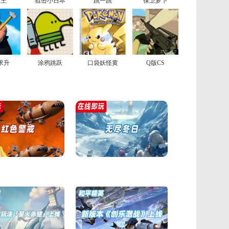
险王
狙击小日本
跳一跳
保卫萝卜
求升
涂鸦跳跃
口袋妖怪黄
Q版CS