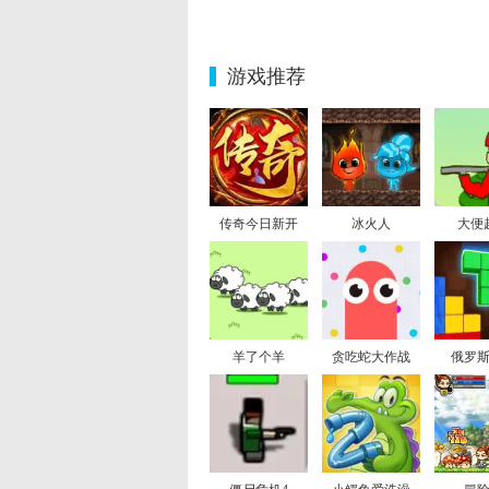
游戏推荐
传奇今日新开
冰火人
大便
羊了个羊
贪吃蛇大作战
俄罗