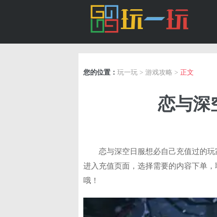
您的位置：
玩一玩
>
游戏攻略
>
正文
恋与深
恋与深空日服想必自己充值过的玩
进入充值页面，选择需要的内容下单，
哦！