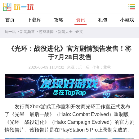
首页
下载库
攻略
资讯
礼包
小游戏
玩一玩
>
新闻频道
>
游戏新闻
>
新闻大全
>
正文
《光环：战役进化》官方剧情预告发售！将
于7月28日发售
2026-06-09 11:04:32 来源：玩一玩 作者：孟秋
发行商Xbox游戏工作室和开发商光环工作室正式发布
了《光晕：最后一战》（Halo: Combat Evolved）重制版
《光环：战役进化》（Halo: Campaign Evolved）的官方剧
情预告片。该预告片是在PlayStation 5 Pro上录制完成的。