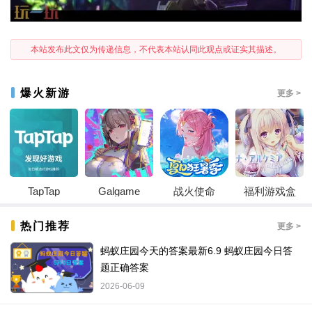
本站发布此文仅为传递信息，不代表本站认同此观点或证实其描述。
爆火新游
更多 >
TapTap
Galgame
战火使命
福利游戏盒
热门推荐
更多 >
蚂蚁庄园今天的答案最新6.9 蚂蚁庄园今日答
题正确答案
2026-06-09