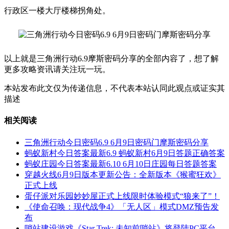
行政区一楼大厅楼梯拐角处。
以上就是三角洲行动6.9摩斯密码分享的全部内容了，想了解
更多攻略资讯请关注玩一玩。
本站发布此文仅为传递信息，不代表本站认同此观点或证实其
描述
相关阅读
三角洲行动今日密码6.9 6月9日密码门摩斯密码分享
蚂蚁新村今日答案最新6.9 蚂蚁新村6月9日答题正确答案
蚂蚁庄园今日答案最新6.10 6月10日庄园每日答题答案
穿越火线6月9日版本更新公告：全新版本《猴蜜狂欢》
正式上线
蛋仔派对乐园妙妙屋正式上线限时体验模式“狼来了”！
《使命召唤：现代战争4》「无人区」模式DMZ预告发
布
哨站建设游戏《Star Trek: 未知前哨站》将登陆PC平台