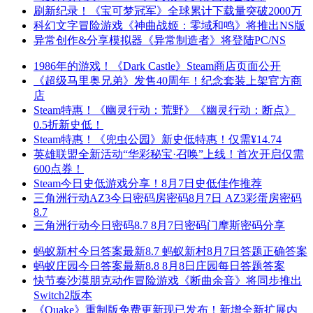
刷新纪录！《宝可梦冠军》全球累计下载量突破2000万
科幻文字冒险游戏《神曲战姬：零域和鸣》将推出NS版
异常创作&分享模拟器《异常制造者》将登陆PC/NS
1986年的游戏！《Dark Castle》Steam商店页面公开
《超级马里奥兄弟》发售40周年！纪念套装上架官方商
店
Steam特惠！《幽灵行动：荒野》《幽灵行动：断点》
0.5折新史低！
Steam特惠！《兜虫公园》新史低特惠！仅需¥14.74
英雄联盟全新活动“华彩秘宝·召唤”上线！首次开启仅需
600点券！
Steam今日史低游戏分享！8月7日史低佳作推荐
三角洲行动AZ3今日密码房密码8月7日 AZ3彩蛋房密码
8.7
三角洲行动今日密码8.7 8月7日密码门摩斯密码分享
蚂蚁新村今日答案最新8.7 蚂蚁新村8月7日答题正确答案
蚂蚁庄园今日答案最新8.8 8月8日庄园每日答题答案
快节奏沙漠朋克动作冒险游戏《断曲余音》将同步推出
Switch2版本
《Quake》重制版免费更新现已发布！新增全新扩展内