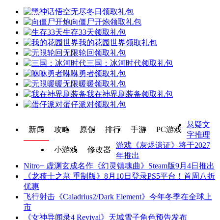
无尽冬日
领取礼包
向僵尸开炮
领取礼包
生存33天
领取礼包
我的花园世界
领取礼包
无限轮回
领取礼包
三国：冰河时代
领取礼包
咻咻勇者
领取礼包
无限暖暖
领取礼包
我在神界刷装备
领取礼包
蛋仔派对
领取礼包
悬疑文
新闻
攻略
原创
排行
手游
PC游戏
字推理
游戏《灰烬遗证》将于2027
小游戏
修改器
年推出
Nitro+ 虚渊玄成名作《幻灵镇魂曲》Steam版9月4日推出
《龙骑士之墓 重制版》8月10日登录PS5平台！首周八折
优惠
飞行射击《Caladrius2/Dark Element》今年冬季在全球上
市
《女神异闻录4 Revival》天城雪子角色预告发布