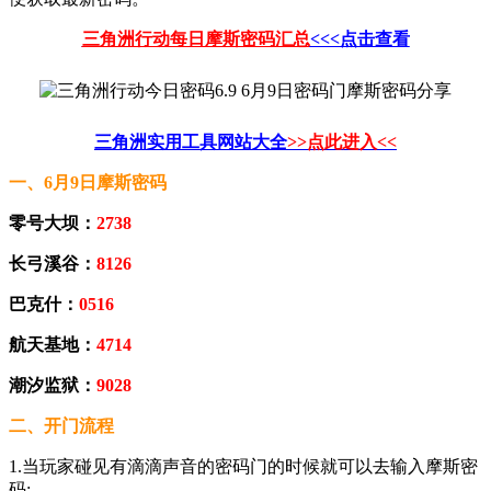
三角洲行动每日摩斯密码汇总
<<<点击查看
三角洲实用工具网站大全
>>点此进入<<
一、6月9日摩斯密码
零号大坝：
2738
长弓溪谷：
8126
巴克什：
0516
航天基地：
4714
潮汐监狱：
9028
二、开门流程
1.当玩家碰见有滴滴声音的密码门的时候就可以去输入摩斯密
码;