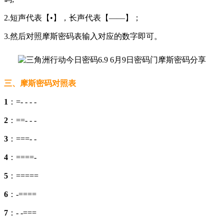
2.短声代表【•】，长声代表【——】；
3.然后对照摩斯密码表输入对应的数字即可。
三、摩斯密码对照表
1
：=- - - -
2
：==- - -
3
：===- -
4
：====-
5
：=====
6
：-====
7
：- -===