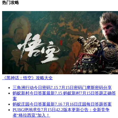
热门攻略
《黑神话：悟空》攻略大全
三角洲行动今日密码7.15 7月15日密码门摩斯密码分享
蚂蚁新村今日答案最新7.15 蚂蚁新村7月15日答题正确答
案
蚂蚁庄园今日答案最新7.16 7月16日庄园每日答题答案
PUBG绝地求生7月15日42.2版本更新公告：全新竞争
者“格拉西亚”加入！