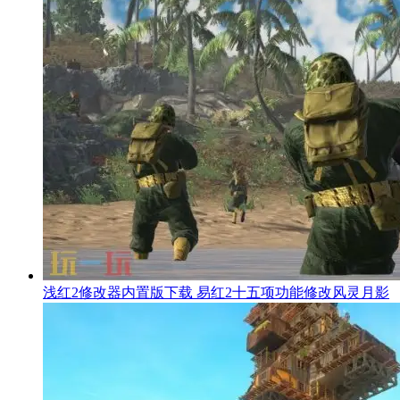
浅红2修改器内置版下载 易红2十五项功能修改风灵月影