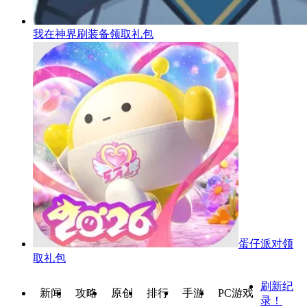
我在神界刷装备
领取礼包
蛋仔派对
领
取礼包
刷新纪
新闻
攻略
原创
排行
手游
PC游戏
录！