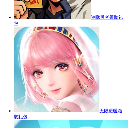
咻咻勇者
领取礼
包
无限暖暖
领
取礼包