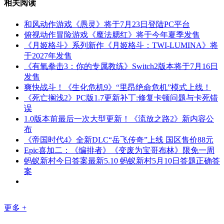
相关阅读
和风动作游戏《愚灵》将于7月23日登陆PC平台
俯视动作冒险游戏《魔法腮红》将于今年夏季发售
《月姬格斗》系列新作《月姬格斗：TWI-LUMINA》将
于2027年发售
《有氧拳击3：你的专属教练》Switch2版本将于7月16日
发售
爽快战斗！《生化危机9》“里昂绝命危机”模式上线！
《死亡搁浅2》PC版1.7更新补丁:修复卡顿问题与卡死错
误
1.0版本前最后一次大型更新！《流放之路2》新内容公
布
《帝国时代4》全新DLC“岳飞传奇”上线 国区售价88元
Epic喜加二：《编排者》《变废为宝哥布林》限免一周
蚂蚁新村今日答案最新5.10 蚂蚁新村5月10日答题正确答
案
更多 +