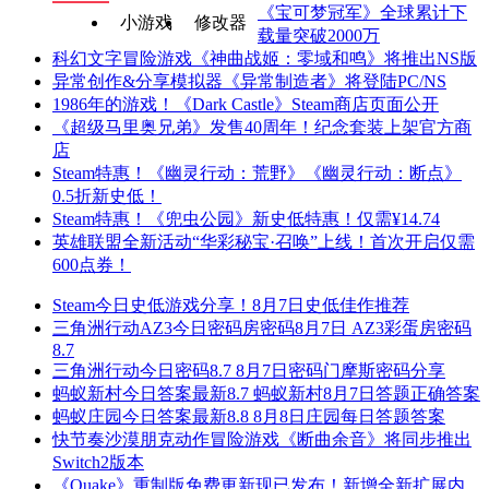
《宝可梦冠军》全球累计下
小游戏
修改器
载量突破2000万
科幻文字冒险游戏《神曲战姬：零域和鸣》将推出NS版
异常创作&分享模拟器《异常制造者》将登陆PC/NS
1986年的游戏！《Dark Castle》Steam商店页面公开
《超级马里奥兄弟》发售40周年！纪念套装上架官方商
店
Steam特惠！《幽灵行动：荒野》《幽灵行动：断点》
0.5折新史低！
Steam特惠！《兜虫公园》新史低特惠！仅需¥14.74
英雄联盟全新活动“华彩秘宝·召唤”上线！首次开启仅需
600点券！
Steam今日史低游戏分享！8月7日史低佳作推荐
三角洲行动AZ3今日密码房密码8月7日 AZ3彩蛋房密码
8.7
三角洲行动今日密码8.7 8月7日密码门摩斯密码分享
蚂蚁新村今日答案最新8.7 蚂蚁新村8月7日答题正确答案
蚂蚁庄园今日答案最新8.8 8月8日庄园每日答题答案
快节奏沙漠朋克动作冒险游戏《断曲余音》将同步推出
Switch2版本
《Quake》重制版免费更新现已发布！新增全新扩展内