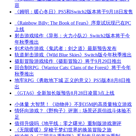
容
《姆明：暖心冬日》PS5和Switch2版本将于9月18日发售
《Rainbow Billy: The Book of Fears》序章试玩现已在PC
上线
射击游戏续作《异形：火力小队2》Switch2版本将于今
年秋季推出
剑术动作游戏《鬼武者：剑之道》最新预告发布
轨道射击游戏《Wild Blue Skies》Switch版今年秋季推出
摄影冒险游戏续作《摄影冒险2》将于9月29日推出
回合制RPG《Warrior Cats: Clans of the Forest》将于今年
秋季推出
地牢RPG《勇敢地下城 正义的意义》PS5版本8月8日推
出
《GTA6》全新加长版预告8月28日凌晨3点上线
小体量 大智慧！《动物井》不到35M的高质量独立游戏
情怀向游戏？《野狗子》评测：场景还原但战斗体验不
足
值得升级吗《地平线：零之曙光》重制版游戏测评
《无限暖暖》穿梭于梦幻世界的换装冒险之旅