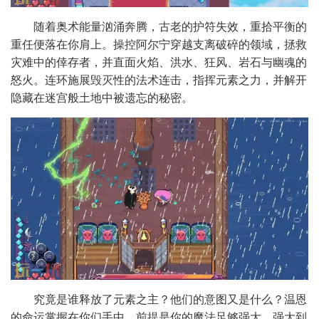
随着奥术能量汹涌奔腾，古老的护符失效，重拾平衡的
重任便落在你肩上。操控阿尔宁穿越支离破碎的领域，拯救
灾难中的倖存者，并直面火焰、洪水、狂风、岩石与幽魂的
怒火。连环施展毁灭性的法术连击，指挥元素之力，并解开
隐藏在迷宫般土地中被遗忘的秘密。
究竟是谁释放了元素之主？他们的意图又是什么？温恩
的命运掌握在你们手中，前提是你的魔法足够强大，强大到